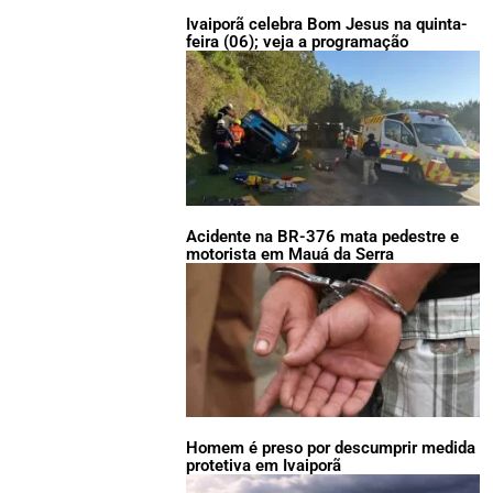
Ivaiporã celebra Bom Jesus na quinta-
feira (06); veja a programação
Acidente na BR-376 mata pedestre e
motorista em Mauá da Serra
Homem é preso por descumprir medida
protetiva em Ivaiporã