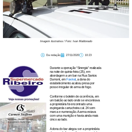
Imagem ilustrativa / Foto: Ivan Maldonado
Da redação
27/11/2020
10:23
Durante a operação “Sinergia” realizada
na noite de quinta-feira (25), em
abordagem a um bar na Rua Santos
Dumont, em
Faxinal
, a dona do
estabelecimento acabou presa por
posse irregular de arma de fogo.
Conforme o boletim de ocorrência, em
um balcão ao lado onde se encontrava
a proprietária foi encontrado uma
espingarda cartucheira cal. 24 sem
marca e numeração. A arma estava
com uma munição e havia ainda mais
cinco ao lado.
A dona do bar alegou ser a proprietária