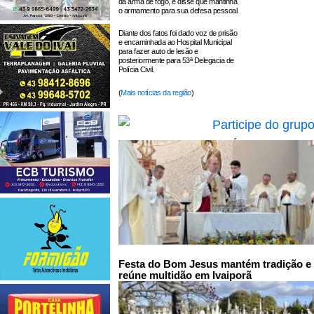
da arma de fogo, e disse que mantinha
o armamento para sua defesa pessoal.
Diante dos fatos foi dado voz de prisão
e encaminhada ao Hospital Municipal
para fazer auto de lesão e
posteriormente para 53ª Delegacia de
Polícia Civil.
(
Mais notícias da região
)
LEIA TAMBÉM:
Festa do Bom Jesus mantém tradição e
reúne multidão em Ivaiporã