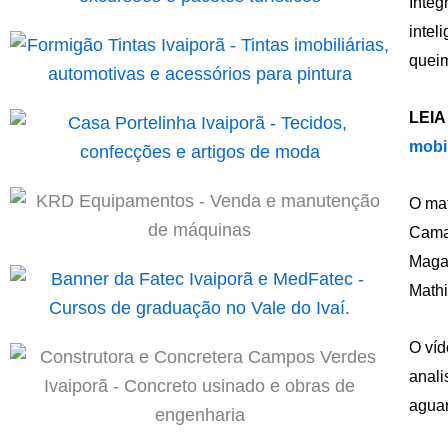
Integ
intel
quei
LEIA
mobi
O mat
Camar
Maga
Mathi
O víd
anali
aguar