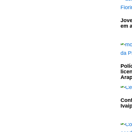
Jove
em a
Polí
lice
Ara
Conf
Ivai