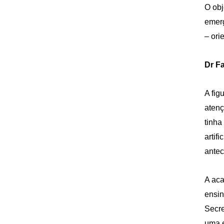
O obj
emerg
– ori
Dr F
A fig
atenç
tinha
artif
antec
A aca
ensin
Secre
uma e