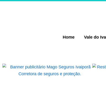
Ir
para
o
conteúdo
Home
Vale do Iva