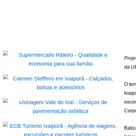
Proje
da UB
O tem
Ivaip
socor
Corpo
Batiz