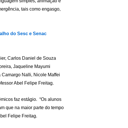
a linguagem simples, animação e
 emergência, tais como engasgo,
alho do Sesc e Senac
ier, Carlos Daniel de Souza
Moreira, Jaqueline Mayumi
amargo Nalli, Nicole Maffei
essor Abel Felipe Freitag.
êmicos faz estágio. “Os alunos
am que na maior parte do tempo
el Felipe Freitag.