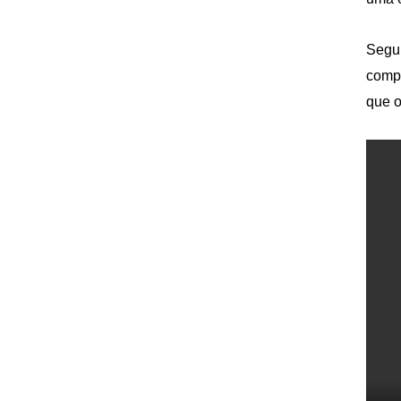
Segun
compr
que o