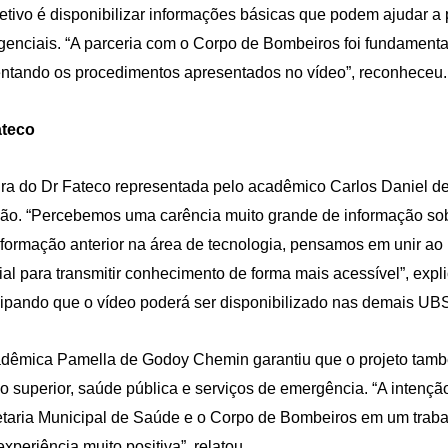
etivo é disponibilizar informações básicas que podem ajudar 
enciais. “A parceria com o Corpo de Bombeiros foi fundamental 
entando os procedimentos apresentados no vídeo”, reconheceu.
ateco
ura do Dr Fateco representada pelo acadêmico Carlos Daniel
ão. “Percebemos uma carência muito grande de informação sob
 formação anterior na área de tecnologia, pensamos em unir ao pr
icial para transmitir conhecimento de forma mais acessível”, ex
ipando que o vídeo poderá ser disponibilizado nas demais UB
dêmica Pamella de Godoy Chemin garantiu que o projeto també
o superior, saúde pública e serviços de emergência. “A intenção 
taria Municipal de Saúde e o Corpo de Bombeiros em um trabal
xperiência muito positiva”, relatou.