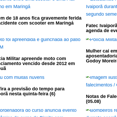
m de 18 anos fica gravemente ferida
cidente com scooter em Maringá
Fatec Ivaipor
agenda de ev
Mulher cai em
aposentadori
cia Militar apreende moto com
Godoy Moreir
nciamento vencido desde 2012 em
puã
ira a previsão do tempo para
porã nesta quinta-feira (6)
Notas de Fale
(05.08)