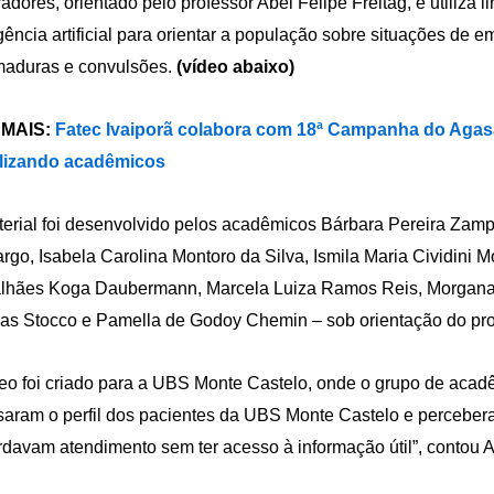
radores, orientado pelo professor Abel Felipe Freitag, e utiliz
igência artificial para orientar a população sobre situações de
maduras e convulsões.
(vídeo abaixo)
 MAIS:
Fatec Ivaiporã colabora com 18ª Campanha do Agas
lizando acadêmicos
erial foi desenvolvido pelos acadêmicos Bárbara Pereira Zamp
go, Isabela Carolina Montoro da Silva, Ismila Maria Cividini 
lhães Koga Daubermann, Marcela Luiza Ramos Reis, Morgana C
as Stocco e Pamella de Godoy Chemin – sob orientação do prof
eo foi criado para a UBS Monte Castelo, onde o grupo de acad
saram o perfil dos pacientes da UBS Monte Castelo e perceber
davam atendimento sem ter acesso à informação útil”, contou Ab