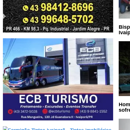
Bisp
Ivai
Home
sofr