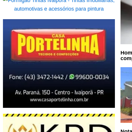
Home
comp
Nota