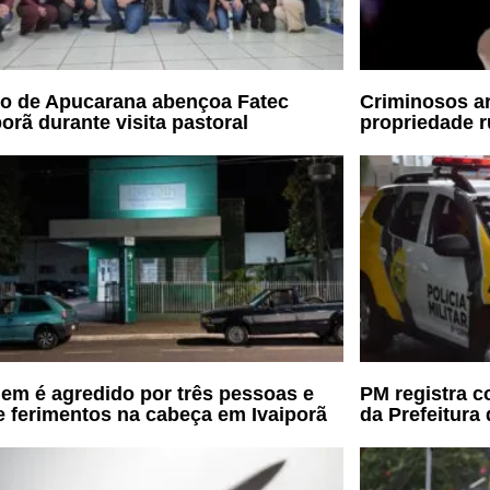
o de Apucarana abençoa Fatec
Criminosos 
porã durante visita pastoral
propriedade r
m é agredido por três pessoas e
PM registra c
e ferimentos na cabeça em Ivaiporã
da Prefeitura 