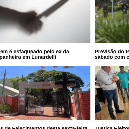
m é esfaqueado pelo ex da
Previsão do t
anheira em Lunardelli
sábado com 
s de Falecimentos desta sexta-feira
Justiça Eleit