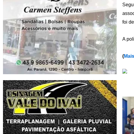
Segun
assoc
foi d
A pol
(
Mais