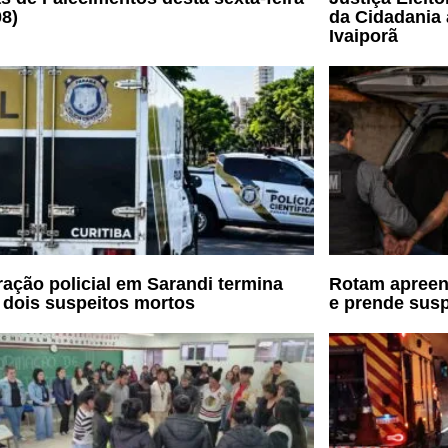
08)
da Cidadania 
Ivaiporã
ação policial em Sarandi termina
Rotam apreen
dois suspeitos mortos
e prende susp