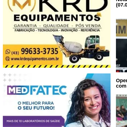
(07.
Oper
com 