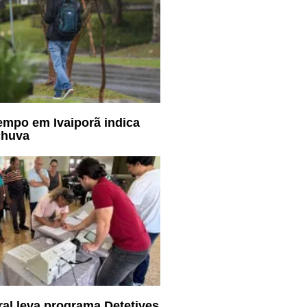
empo em Ivaiporã indica
chuva
oral leva programa Detetives