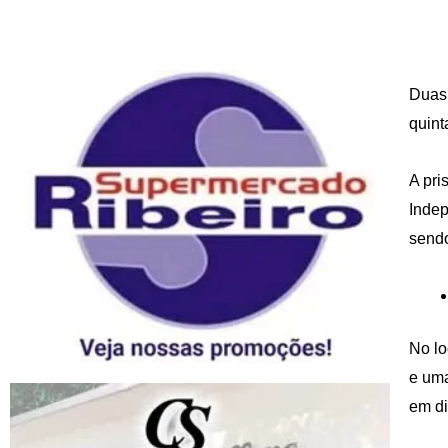
Duas 
quint
A pri
Indep
sendo
No lo
e uma
em di