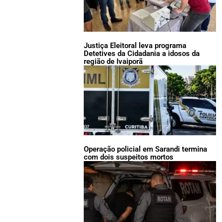
Justiça Eleitoral leva programa
Detetives da Cidadania a idosos da
região de Ivaiporã
Operação policial em Sarandi termina
com dois suspeitos mortos