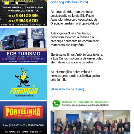
nesta segunda-feira (11.05)
Ao longo da vida, manteve forte
participação na Igreja São Paulo
Apóstolo, integrou o Apostolado da
Oração e também o Grupo do Idoso.
A devoção a Nossa Senhora, o
compromisso com a família e a
presença constante na comunidade
marcaram sua trajetória.
Ela deixa os filhos Antônio Luiz, taxista,
e Luiz Carlos, motorista de van escolar,
além de netos, noras e bisnetos.
As informações sobre velório e
homenagens ainda serão divulgadas
pela família.
(
Mais notícias da região
)
LEIA TAMBÉM: