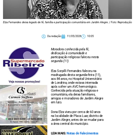
Elza Fernandes deixa legado de fé, família e participação comunitária em Jardim Alegre. / Foto: Reprodução
Da redação
11/05/2026
10:05
Moradora conhecida pela fé,
dedicação à comunidade e
participação religiosa faleceu nesta
segunda (11)
Elza Sorpilli Fernandes faleceu na
madrugada desta segunda-feira (11),
aos 84 anos, no Hospital Universitário
de Londrina, onde estava internada
após sofrer um AVC hemorrágico.
Conhecida pela atuação religiosa e
comunitária, ela deixa familiares,
amigos e moradores de Jardim Alegre
em luto.
Dona Elza viveu por cerca de 60 anos
na localidade de Placa Luar, distrito de
Jardim Alegre, antes de se mudar para
a área central do município.
LEIA MAIS:
Notas de Falecimentos