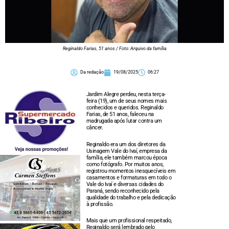
Reginaldo Farias, 51 anos / Foto: Arquivo da família
Da redação
19/08/2025
06:27
Jardim Alegre perdeu, nesta terça-
feira (19), um de seus nomes mais
conhecidos e queridos. Reginaldo
Farias, de 51 anos, faleceu na
madrugada após lutar contra um
câncer.
Reginaldo era um dos diretores da
Usinagem Vale do Ivaí, empresa da
família, ele também marcou época
como fotógrafo. Por muitos anos,
registrou momentos inesquecíveis em
casamentos e formaturas em todo o
Vale do Ivaí e diversas cidades do
Paraná, sendo reconhecido pela
qualidade do trabalho e pela dedicação
à profissão.
Mais que um profissional respeitado,
Reginaldo será lembrado pelo