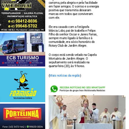
carisma, pela alegria e pela facilidade
em fazer amigos. O sorriso e a energia
positiva que transmitia deixaram
marcas em todos que conviveram
com ele.
Ele era casado com a fotógrafa
Márcia Lobo, pai de Isabella e Felipe.
Filho do senhor Oscar e Janes Farias,
sempre muito ligado à família e à
comunidade, era sócio honorário do
Rotary Club de Jardim Alegre.
O corpo está sendo velado na Capela
Mortuária de Jardim Alegre. O
sepultamento será realizado na
quarta-feira (20), às 9 horas.
(
Mais notícias da região
)
LEIA TAMBÉM: