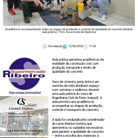
Acadêmicos acompanharam todas as etapas de produção e controle de qualidade do concreto durante
aula prática / Foto: Assessoria de Imprensa
Da redação
12/06/2026
11:28
Aula prática aproxima acadêmicos da
realidade da construção civil, com
produção, transporte e testes de
qualidade do concreto.
Saco de cimento, areia, brita e um
carrinho de mão dividiram espaço
com carteiras e cadernos durante
uma aula prática do curso de
Engenharia Civil da Fatec Ivaiporã. A
aula permitiu aos acadêmicos
acompanhar as etapas de produção,
controle e transporte do concreto.
A aula foi conduzida pelo coordenador
do curso Marlon Gomes, que
apresentou os cuidados necessários
para garantir a qualidade do concreto
– entre a escolha dos materiais à