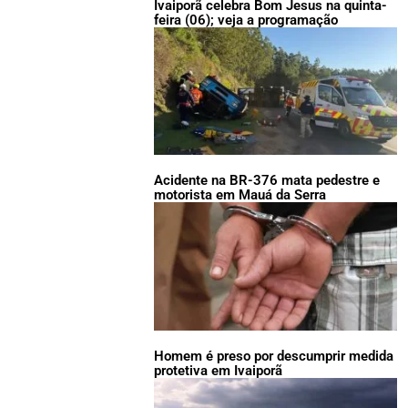
Ivaiporã celebra Bom Jesus na quinta-
feira (06); veja a programação
Acidente na BR-376 mata pedestre e
motorista em Mauá da Serra
Homem é preso por descumprir medida
protetiva em Ivaiporã