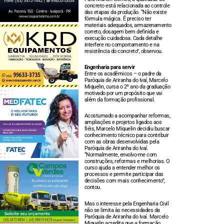
concreto está relacionada ao controle
das etapas da produção. “Não existe
fórmula mágica. É preciso ter
materiais adequados, armazenamento
correto, dosagem bem definida e
execução cuidadosa. Cada detalhe
interfere no comportamento e na
resistência do concreto”, observou.
Engenharia para servir
Entre os acadêmicos – o padre da
Paróquia de Ariranha do Ivaí, Marcelo
Miquelin, cursa o 2º ano da graduação
motivado por um propósito que vai
além da formação profissional.
Acostumado a acompanhar reformas,
ampliações e projetos ligados aos
fiéis, Marcelo Miquelin decidiu buscar
conhecimento técnico para contribuir
com as obras desenvolvidas pela
Paróquia de Ariranha do Ivaí.
“Normalmente, envolvo-me com
construções, reformas e melhorias. O
curso ajuda a entender melhor os
processos e permite participar das
decisões com mais conhecimento”,
contou.
Mas o interesse pela Engenharia Civil
não se limita às necessidades da
Paróquia de Ariranha do Ivaí. Marcelo
Miquelin acredita que a formação