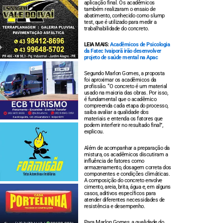
aplicação final. Os acadêmicos
também realizaram o ensaio de
abatimento, conhecido como slump
test, que é utilizado para medir a
trabalhabilidade do concreto.
LEIA MAIS:
Acadêmicos de Psicologia
da Fatec Ivaiporã irão desenvolver
projeto de saúde mental na Apac
Segundo Marlon Gomes, a proposta
foi aproximar os acadêmicos da
profissão. “O concreto é um material
usado na maioria das obras. Por isso,
é fundamental que o acadêmico
compreenda cada etapa do processo,
saiba avaliar a qualidade dos
materiais e entenda os fatores que
podem interferir no resultado final”,
explicou.
Além de acompanhar a preparação da
mistura, os acadêmicos discutiram a
influência de fatores como
armazenamento, dosagem correta dos
componentes e condições climáticas.
A composição do concreto envolve
cimento, areia, brita, água e, em alguns
casos, aditivos específicos para
atender diferentes necessidades de
resistência e desempenho.
Para Marlon Gomes, a qualidade do