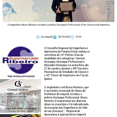
O engenheiro Bruno Montoro recebeu o prêmio Destaque Profissional /Foto: Assessoria Imprensa
Da redação
29/10/2023
10:34
O Conselho Regional de Engenharia e
Agronomia do Paraná (Crea) realizou a
cerimônia do 16º Prêmio Crea da
Qualidade nas categorias: Carreira
Destaque, Destaque Profissional e
Educador Destaque, na sexta-feira, dia
27 de outubro, durante o 49º Encontro
Paranaense de Entidades de Classe e
o 32º Fórum de Inspetores em Foz do
Iguaçu.
O engenheiro civil Bruno Montoro, que
é secretário municipal de Obras da
Prefeitura de Ivaiporã, recebeu o
prêmio Destaque Profissional. Bruno
Montoro é responsável por diversas
obras no município e foi indicado pela
Associação dos Engenheiros do Vale
do Ivaí (Asseavi) – Regional de
Apucarana, à qual pertence Ivaiporã.