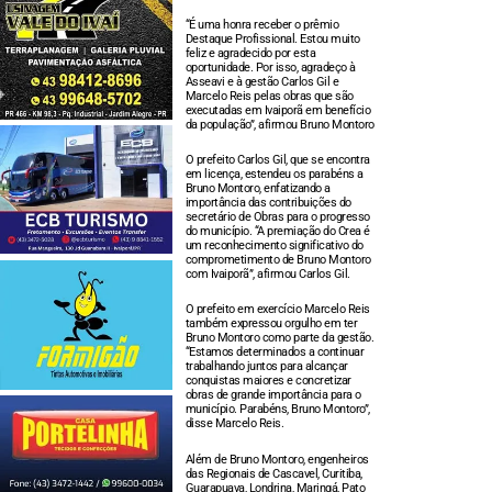
“É uma honra receber o prêmio
Destaque Profissional. Estou muito
feliz e agradecido por esta
oportunidade. Por isso, agradeço à
Asseavi e à gestão Carlos Gil e
Marcelo Reis pelas obras que são
executadas em Ivaiporã em benefício
da população”, afirmou Bruno Montoro
O prefeito Carlos Gil, que se encontra
em licença, estendeu os parabéns a
Bruno Montoro, enfatizando a
importância das contribuições do
secretário de Obras para o progresso
do município. “A premiação do Crea é
um reconhecimento significativo do
comprometimento de Bruno Montoro
com Ivaiporã”, afirmou Carlos Gil.
O prefeito em exercício Marcelo Reis
também expressou orgulho em ter
Bruno Montoro como parte da gestão.
“Estamos determinados a continuar
trabalhando juntos para alcançar
conquistas maiores e concretizar
obras de grande importância para o
município. Parabéns, Bruno Montoro”,
disse Marcelo Reis.
Além de Bruno Montoro, engenheiros
das Regionais de Cascavel, Curitiba,
Guarapuava, Londrina, Maringá, Pato