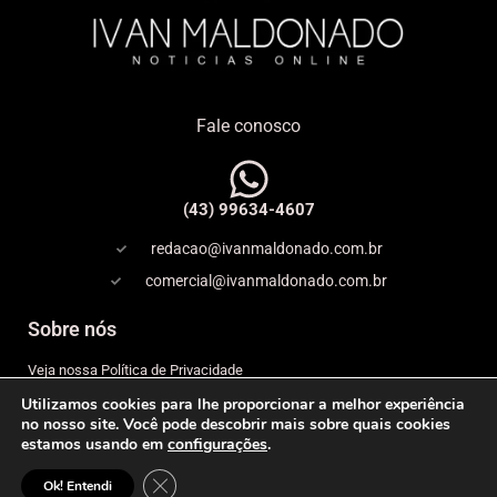
Fale conosco
(43) 99634-4607
redacao@ivanmaldonado.com.br
comercial@ivanmaldonado.com.br
Sobre nós
Veja nossa Política de Privacidade
Utilizamos cookies para lhe proporcionar a melhor experiência
Copyright
no nosso site. Você pode descobrir mais sobre quais cookies
estamos usando em
configurações
.
Expediente
Close GDPR Cookie Banner
© 2026 IVAN MALDONADO – NOTÍCIAS ONLINE– Todos os
Ok! Entendi