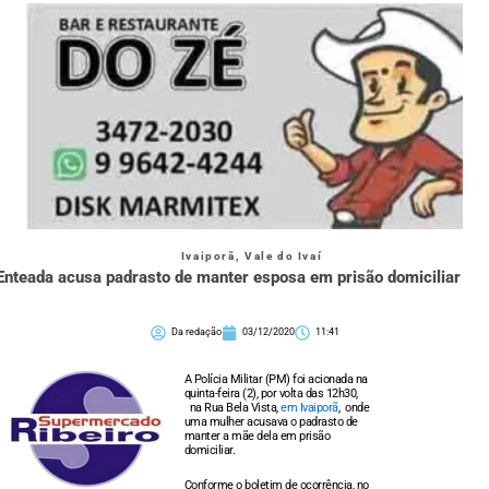
Ivaiporã
,
Vale do Ivaí
Enteada acusa padrasto de manter esposa em prisão domiciliar
Da redação
03/12/2020
11:41
A Polícia Militar (PM) foi acionada na
quinta-feira (2), por volta das 12h30,
na Rua Bela Vista,
em Ivaiporã
, onde
uma mulher acusava o padrasto de
manter a mãe dela em prisão
domiciliar.
Conforme o boletim de ocorrência, no