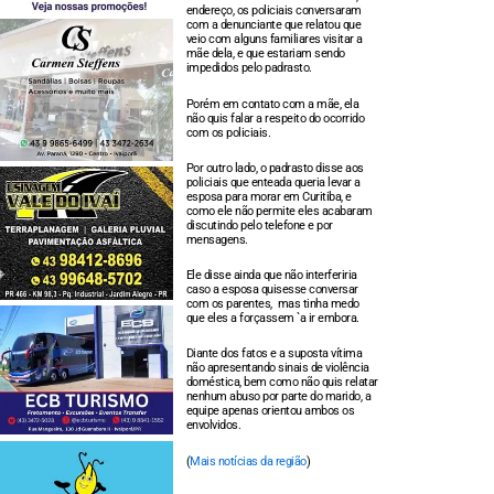
endereço, os policiais conversaram
com a denunciante que relatou que
veio com alguns familiares visitar a
mãe dela, e que estariam sendo
impedidos pelo padrasto.
Porém em contato com a mãe, ela
não quis falar a respeito do ocorrido
com os policiais.
Por outro lado, o padrasto disse aos
policiais que enteada queria levar a
esposa para morar em Curitiba, e
como ele não permite eles acabaram
discutindo pelo telefone e por
mensagens.
Ele disse ainda que não interferiria
caso a esposa quisesse conversar
com os parentes, mas tinha medo
que eles a forçassem `a ir embora.
Diante dos fatos e a suposta vítima
não apresentando sinais de violência
doméstica, bem como não quis relatar
nenhum abuso por parte do marido, a
equipe apenas orientou ambos os
envolvidos.
(
Mais notícias da região
)