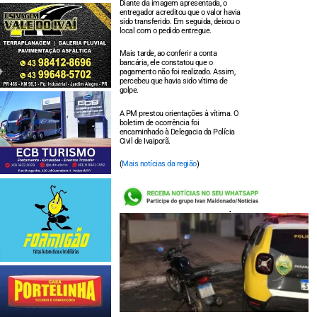
Diante da imagem apresentada, o
entregador acreditou que o valor havia
sido transferido. Em seguida, deixou o
local com o pedido entregue.
Mais tarde, ao conferir a conta
bancária, ele constatou que o
pagamento não foi realizado. Assim,
percebeu que havia sido vítima de
golpe.
A PM prestou orientações à vítima. O
boletim de ocorrência foi
encaminhado à Delegacia da Polícia
Civil de Ivaiporã.
(
Mais notícias da região
)
LEIA TAMBÉM: