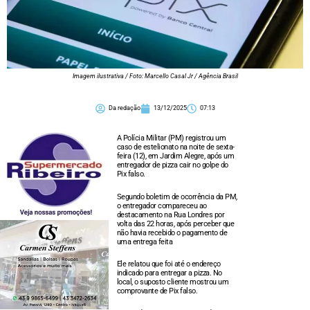
Imagem ilustrativa / Foto: Marcello Casal Jr / Agência Brasil
Da redação
13/12/2025
07:13
A Polícia Militar (PM) registrou um
caso de estelionato na noite de sexta-
feira (12), em Jardim Alegre, após um
entregador de pizza cair no golpe do
Pix falso.
Segundo boletim de ocorrência da PM,
o entregador compareceu ao
destacamento na Rua Londres por
volta das 22 horas, após perceber que
não havia recebido o pagamento de
uma entrega feita
Ele relatou que foi até o endereço
indicado para entregar a pizza. No
local, o suposto cliente mostrou um
comprovante de Pix falso.