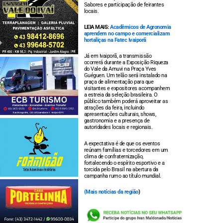
Sabores e participação de feirantes
locais.
LEIA MAIS:
Acadêmicos de Agronomia
aprendem no campo e comercializam
hortaliças na Fatec Ivaiporã
Já em Ivaiporã, a transmissão
ocorrerá durante a Exposição Riqueza
do Vale da Amuvi na Praça Yves
Guéguen. Um telão será instalado na
praça de alimentação para que
visitantes e expositores acompanhem
a estreia da seleção brasileira. O
público também poderá aproveitar as
atrações da feira, incluindo
apresentações culturais, shows,
gastronomia e a presença de
autoridades locais e regionais.
A expectativa é de que os eventos
reúnam famílias e torcedores em um
clima de confraternização,
fortalecendo o espírito esportivo e a
torcida pelo Brasil na abertura da
campanha rumo ao título mundial.
(
Mais notícias da região
)