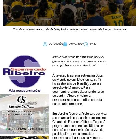
Torcida acompanha a estreia da Seleção Brasileira em evento especial / Imagem Ilustrativa
Da redação
09/06/2026
19:37
Municípios terão transmissão ao vivo,
gastronomia e atrações especiais para
acompanhar a estreia do Brasil
A seleção brasileira estreia na Copa
do Mundo no dia 13 de junho, às 19
horas (horário de Brasília), contra a
seleção de Marrocos. Para
acompanhar a partida, as prefeituras
de Jardim Alegre e Ivaiporã
prepararam programações especiais
para reunir torcedores.
Em Jardim Alegre, a Prefeitura convida
a comunidade para assistir ao jogo no
Ginásio de Esportes Gilberto Tadeu. A
programação começa às 18 horas e
contará com transmissão ao vivo da
partida, além de rua pintada e
ornamentada, barracas da Feira dos