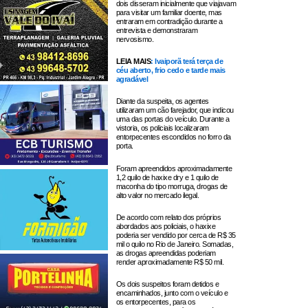
dois disseram inicialmente que viajavam
para visitar um familiar doente, mas
entraram em contradição durante a
entrevista e demonstraram
nervosismo.
LEIA MAIS
: Ivaiporã terá terça de
céu aberto, frio cedo e tarde mais
agradável
Diante da suspeita, os agentes
utilizaram um cão farejador, que indicou
uma das portas do veículo. Durante a
vistoria, os policiais localizaram
entorpecentes escondidos no forro da
porta.
Foram apreendidos aproximadamente
1,2 quilo de haxixe dry e 1 quilo de
maconha do tipo morruga, drogas de
alto valor no mercado ilegal.
De acordo com relato dos próprios
abordados aos policiais, o haxixe
poderia ser vendido por cerca de R$ 35
mil o quilo no Rio de Janeiro. Somadas,
as drogas apreendidas poderiam
render aproximadamente R$ 50 mil.
Os dois suspeitos foram detidos e
encaminhados, junto com o veículo e
os entorpecentes, para os