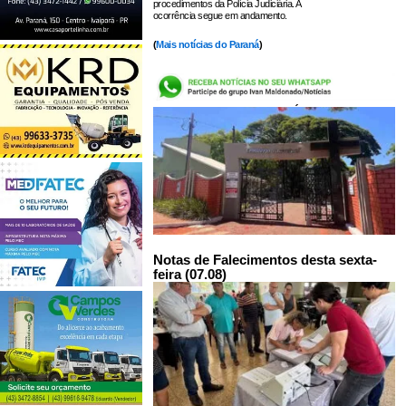
procedimentos da Polícia Judiciária. A
ocorrência segue em andamento.
(
Mais notícias do Paraná
)
LEIA TAMBÉM:
Notas de Falecimentos desta sexta-
feira (07.08)