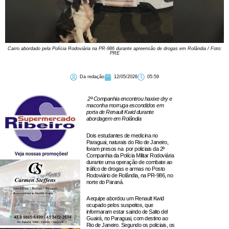
Carro abordado pela Polícia Rodoviária na PR-986 durante apreensão de drogas em Rolândia / Foto:
PRE
Da redação
12/05/2026
05:59
2ª Companhia encontrou haxixe dry e
maconha morruga escondidos em
porta de Renault Kwid durante
abordagem em Rolândia
Dois estudantes de medicina no
Paraguai, naturais do Rio de Janeiro,
foram presos na por policiais da 2ª
Companhia da Polícia Militar Rodoviária
durante uma operação de combate ao
tráfico de drogas e armas no Posto
Rodoviário de Rolândia, na PR-986, no
norte do Paraná.
A equipe abordou um Renault Kwid
ocupado pelos suspeitos, que
informaram estar saindo de Salto del
Guairá, no Paraguai, com destino ao
Rio de Janeiro. Segundo os policiais, os