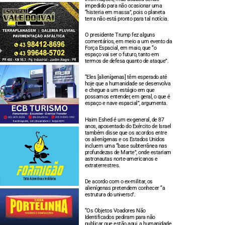
impedido para não ocasionar uma
“histeria em massa”, pois o planeta
terra não está pronto para tal notícia.
O presidente Trump fez alguns
comentários, em meio a um evento da
Força Espacial, em maio, que “o
espaço vai ser o futuro, tanto em
termos de defesa quanto de ataque”.
“Eles [alienígenas] têm esperado até
hoje que a humanidade se desenvolva
e chegue a um estágio em que
possamos entender, em geral, o que é
espaço e nave espacial”, argumenta.
Haim Eshed é um ex-general, de 87
anos, aposentado do Exército de Israel
também disse que os acordos entre
os alienígenas e os Estados Unidos
incluem uma “base subterrânea nas
profundezas de Marte”, onde estariam
astronautas norte-americanos e
extraterrestres.
De acordo com o ex-militar, os
alienígenas pretendem conhecer “a
estrutura do universo”.
“Os Objetos Voadores Não
Identificados pediram para não
publicar que estão aqui, a humanidade