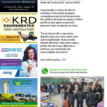
ainda não está pronta”, avisou Eshed.
Questionado o motivo de não ter
revelado a informação enquanto
comandava projetos de lançamentos
de satélites de Israel ao espaço, Eshed
justificou que agora as pessoas
parecem mais receptivas ao tema.
“Se eu tivesse dito o que estou
dizendo hoje cinco anos atrás, teria
sido hospitalizado. Hoje já estão
falando diferente. Não tenho nada a
perder. Recebi meus diplomas e
prêmios, sou respeitado nas
universidades do exterior.”
Com informações;
CNN
.
LEIA TAMBÉM: