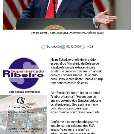
Donald Trump / Foto: Jonathan Ernst/Reuters/Agência Brasil
Da redação
09/12/2020
14:23
Haim Eshed, ex-chefe do diretório
espacial do Ministério da Defesa de
Israel, relatou que extraterrestres
existem e que eles fizeram um acordo
com os Estados Unidos. De acordo
com Haim, o presidente Donald Trump
tem conhecimento do caso.
As afirmações foram feitas ao jornal
“Yediot Aharonot”. “Há um acordo
entre o governo dos Estados Unidos e
os alienígenas. Eles assinaram um
contrato conosco para fazer
experimentos aqui”, disse o ex-chefe.
Conforme o ex-membro do governo
israelense, o presidente dos EUA
estava “prestes a revelar” as
informações, mas acabou sendo