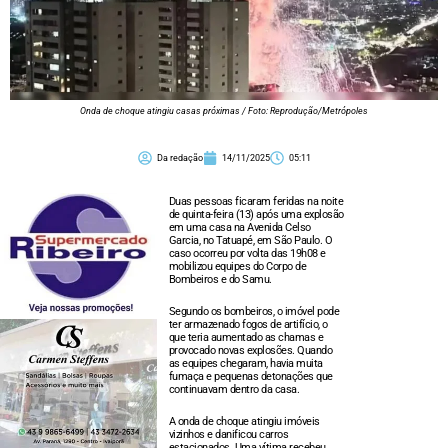
Onda de choque atingiu casas próximas / Foto: Reprodução/Metrópoles
Da redação
14/11/2025
05:11
Duas pessoas ficaram feridas na noite
de quinta-feira (13) após uma explosão
em uma casa na Avenida Celso
Garcia, no Tatuapé, em São Paulo. O
caso ocorreu por volta das 19h08 e
mobilizou equipes do Corpo de
Bombeiros e do Samu.
Segundo os bombeiros, o imóvel pode
ter armazenado fogos de artifício, o
que teria aumentado as chamas e
provocado novas explosões. Quando
as equipes chegaram, havia muita
fumaça e pequenas detonações que
continuavam dentro da casa.
A onda de choque atingiu imóveis
vizinhos e danificou carros
estacionados. Uma vítima recebeu