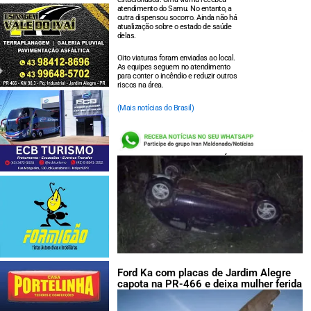
atendimento do Samu. No entanto, a
outra dispensou socorro. Ainda não há
atualização sobre o estado de saúde
delas.
Oito viaturas foram enviadas ao local.
As equipes seguem no atendimento
para conter o incêndio e reduzir outros
riscos na área.
(Mais notícias do Brasil)
LEIA TAMBÉM:
Ford Ka com placas de Jardim Alegre
capota na PR-466 e deixa mulher ferida