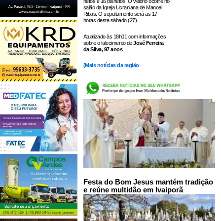
netos e 16 bisnetos. O velório ocorre no
salão da Igreja Ucraniana de Manoel
Ribas. O sepultamento será as 17
horas deste sábado (27).
Atualizado às 18h01 com informações
sobre o falecimento de
José Ferreira
da Silva, 97 anos
(
Mais notícias da região
LEIA TAMBÉM:
Festa do Bom Jesus mantém tradição
e reúne multidão em Ivaiporã