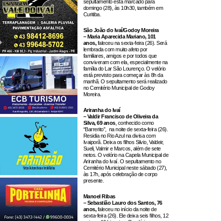
sepultamento está marcado para
domingo (28), às 10h30, também em
Curitiba.
São João do Ivaí/Godoy Moreira
– Maria Aparecida Mariano, 101
anos,
faleceu na sexta-feira (26). Será
lembrada com muito afeto por
familiares, amigos e por todos que
conviveram com ela, especialmente na
família do Lar São Lourenço. O velório
está previsto para começar às 8h da
manhã. O sepultamento será realizado
no Cemitério Municipal de Godoy
Moreira.
Ariranha do Ivaí
– Valdir Francisco de Oliveira da
Silva, 69 anos
, conhecido como
“Barrerito”, na noite de sexta-feira (26).
Residia no Rio Azul na divisa com
Ivaiporã. Deixa os filhos Silvio, Valdeir,
Sueli, Valmir e Marcos, além de sete
netos. O velório na Capela Municipal de
Ariranha do Ivaí. O sepultamento no
Cemitério Municipal neste sábado (27),
às 17h, após celebração de corpo
presente.
Manoel Ribas
– Sebastião Lauro dos Santos, 76
anos,
faleceu no início da noite de
sexta-feira (26). Ele deixa seis filhos, 12