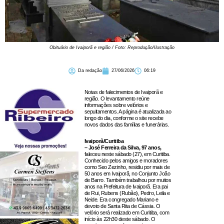
Obituário de Ivaiporã e região / Foto: Reprodução/Ilustração
Da redação
27/06/2026
06:19
Notas de falecimentos de Ivaiporã e
região. O levantamento reúne
informações sobre velórios e
sepultamentos. A página é atualizada ao
longo do dia, conforme o site recebe
novos dados das famílias e funerárias.
Ivaiporã/Curitiba
– José Ferreira da Silva, 97 anos,
faleceu neste sábado (27), em Curitiba.
Conhecido pelos amigos e moradores
como Seo Zezinho, residiu por mais de
50 anos em Ivaiporã, no Conjunto João
de Barro. Também trabalhou por muitos
anos na Prefeitura de Ivaiporã. Era pai
de Rui, Rubens (Rubão), Pedro, Leila e
Neide. Era congregado Mariano e
devoto de Santa Rita de Cássia. O
velório será realizado em Curitiba, com
início às 22h30 deste sábado. O