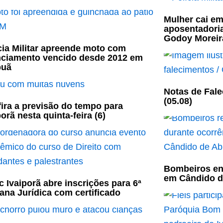
Mulher cai em
aposentadori
Godoy Moreir
cia Militar apreende moto com
nciamento vencido desde 2012 em
puã
Notas de Fale
(05.08)
ira a previsão do tempo para
porã nesta quinta-feira (6)
Bombeiros en
em Cândido d
c Ivaiporã abre inscrições para 6ª
na Jurídica com certificado