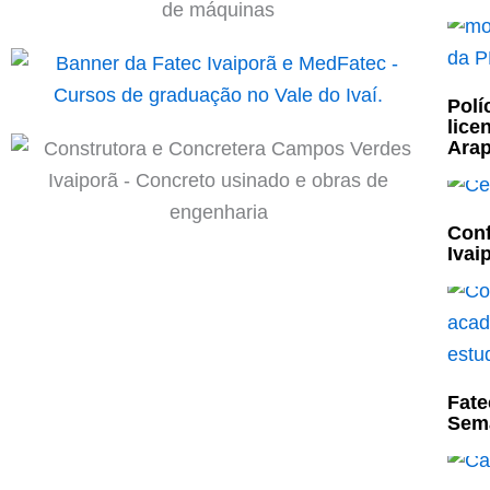
Polí
lice
Ara
Conf
Ivai
Fate
Sema