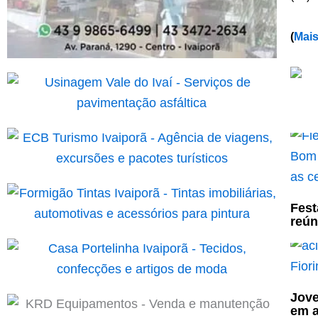
(
Mais
Fest
reún
Jove
em a