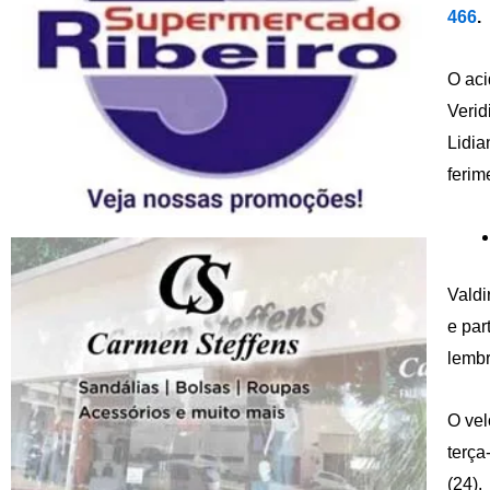
466
.
O aci
Verid
Lidia
ferim
Valdi
e par
lembr
O vel
terça
(24).