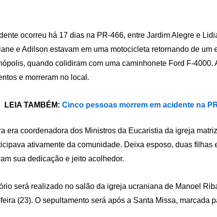
dente ocorreu há 17 dias na PR-466, entre Jardim Alegre e Lidi
iane e Adilson estavam em uma motocicleta retornando de um 
nópolis, quando colidiram com uma caminhonete Ford F-4000. 
entos e morreram no local.
LEIA TAMBÉM:
Cinco pessoas morrem em acidente na P
ra era coordenadora dos Ministros da Eucaristia da igreja matr
ticipava ativamente da comunidade. Deixa esposo, duas filhas 
am sua dedicação e jeito acolhedor.
ório será realizado no salão da igreja ucraniana de Manoel Riba
-feira (23). O sepultamento será após a Santa Missa, marcada p