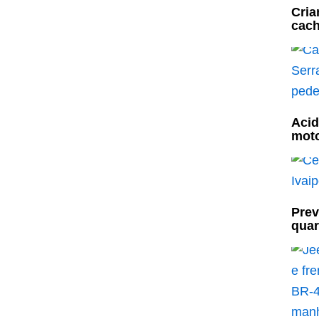
Cria
cach
Acid
moto
Prev
quar