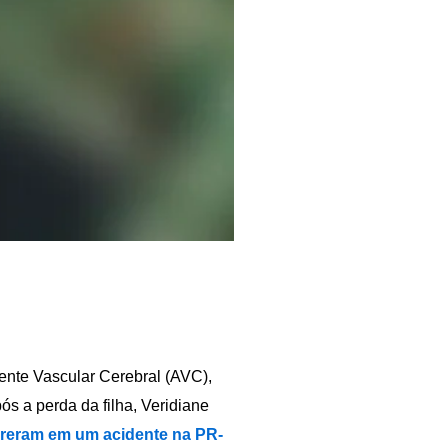
ente Vascular Cerebral (AVC),
s a perda da filha, Veridiane
reram em um acidente na PR-