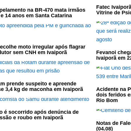
Fatec Ivaipor
pelamento na BR-470 mata irmãos
Vitrine de Psi
 e 14 anos em Santa Catarina
ecolhe moto irregular após flagrar
utor sem CNH em Ivaiporã
Fevanoi cheg
Ivaiporã em 2
m prende suspeito e apreende
e 3,4 kg de maconha em Ivaiporã
Acidente na 
dois feridos e
Rio Bom
o é socorrido após denúncia de
ssão e roubo em Ivaiporã
Notas de Fale
(04.08)