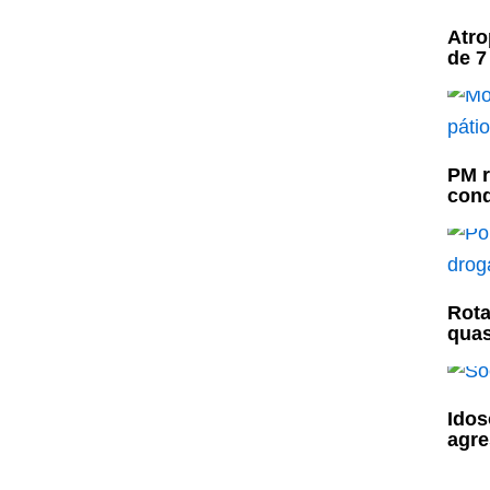
Atro
de 7
PM r
cond
Rota
quas
Idos
agre