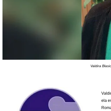
Valdira Blas
Valdi
ela e
Romag