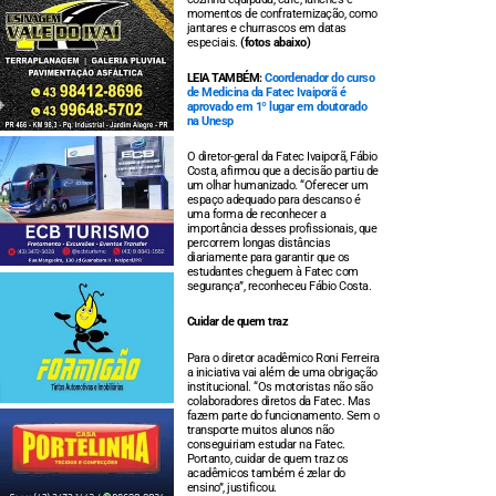
momentos de confraternização, como
jantares e churrascos em datas
especiais.
(fotos abaixo)
LEIA TAMBÉM:
Coordenador do curso
de Medicina da Fatec Ivaiporã é
aprovado em 1º lugar em doutorado
na Unesp
O diretor-geral da Fatec Ivaiporã, Fábio
Costa, afirmou que a decisão partiu de
um olhar humanizado. “Oferecer um
espaço adequado para descanso é
uma forma de reconhecer a
importância desses profissionais, que
percorrem longas distâncias
diariamente para garantir que os
estudantes cheguem à Fatec com
segurança”, reconheceu Fábio Costa.
Cuidar de quem traz
Para o diretor acadêmico Roni Ferreira
a iniciativa vai além de uma obrigação
institucional. “Os motoristas não são
colaboradores diretos da Fatec. Mas
fazem parte do funcionamento. Sem o
transporte muitos alunos não
conseguiriam estudar na Fatec.
Portanto, cuidar de quem traz os
acadêmicos também é zelar do
ensino”, justificou.