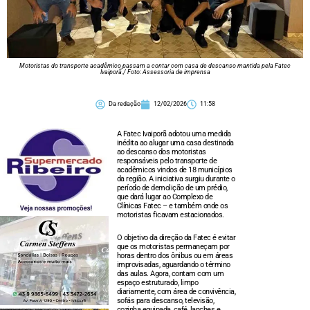
Motoristas do transporte acadêmico passam a contar com casa de descanso mantida pela Fatec
Ivaiporã./ Foto: Assessoria de imprensa
Da redação
12/02/2026
11:58
A Fatec Ivaiporã adotou uma medida
inédita ao alugar uma casa destinada
ao descanso dos motoristas
responsáveis pelo transporte de
acadêmicos vindos de 18 municípios
da região. A iniciativa surgiu durante o
período de demolição de um prédio,
que dará lugar ao Complexo de
Clínicas Fatec – e também onde os
motoristas ficavam estacionados.
O objetivo da direção da Fatec é evitar
que os motoristas permaneçam por
horas dentro dos ônibus ou em áreas
improvisadas, aguardando o término
das aulas. Agora, contam com um
espaço estruturado, limpo
diariamente, com área de convivência,
sofás para descanso, televisão,
cozinha equipada, café, lanches e