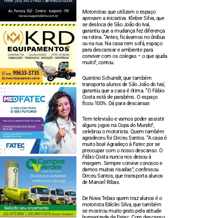
Motoristas que utilizam o espaço
aprovam a iniciativa. Kleber Silva, que
se desloca de São João do Ivaí,
garantiu que a mudança fez diferença
na rotina. “Antes, ficávamos no ônibus
ou na rua. Na casa tem sofá, espaço
para descansar e ambiente para
conviver com os colegas – o que ajuda
muito”, contou.
Quintino Schuindt, que também
transporta alunos de São João do Ivaí,
garantiu que a casa é ótima. “O Fábio
Costa está de parabéns. O espaço
ficou 100%. Dá para descansar.
Tem televisão e vamos poder assistir
alguns jogos na Copa do Mundo”,
celebrou o motorista. Quem também
agradeceu foi Dirceu Santos. “A casa é
muito boa! Agradeço à Fatec por se
preocupar com o nosso descanso. O
Fábio Costa nunca nos deixou à
margem. Sempre convive conosco e
damos muitas risadas”, confessou
Dirceu Santos, que transporta alunos
de Manoel Ribas.
De Nova Tebas quem traz alunos é o
motorista Ediclei Silva, que também
se mostrou muito grato pela atitude
humanizada da Fatec. Com descanso