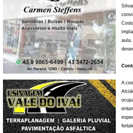
Silva
convi
Costa
impla
aula.
desen
Cont
A coo
Alcid
ocupa
entan
espec
forta