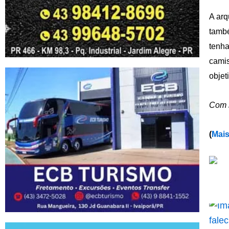
A arq
també
tenha
camis
objet
Com 
(
Mais