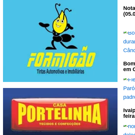
Nota
(05.
Bomb
em C
Ivai
feir