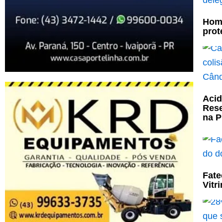
Home
prot
Acid
Rese
na P
Fate
Vitr