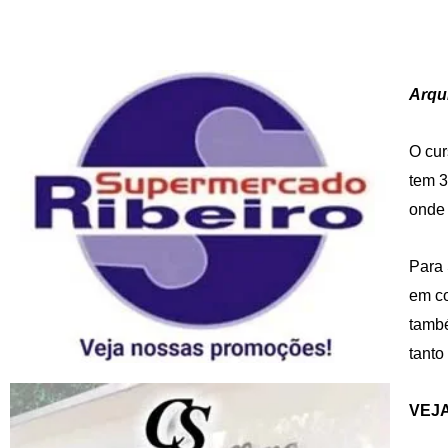
Arqu
O cur
tem 3
onde 
Para 
em co
també
tanto
VEJ