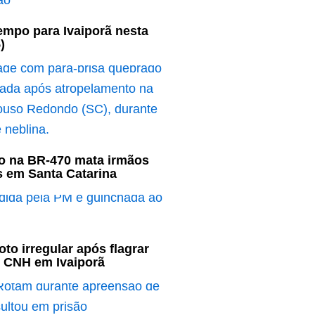
empo para Ivaiporã nesta
)
o na BR-470 mata irmãos
s em Santa Catarina
to irregular após flagrar
 CNH em Ivaiporã