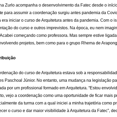
na Zurlo acompanha o desenvolvimento da Fatec desde o início 
te para assumir a coordenação surgiu antes pandemia da Covid-
 era iniciar o curso de Arquitetura antes da pandemia. Com o i
ntação do curso e outros imprevistos. Na época, eu nem imag
 Acabei começando como professora. Mas sempre estive ligad
volvendo projetos, bem como para o grupo Rhema de Araponga
ribuição
rdenação do curso de Arquitetura estava sob a responsabilida
es Paschoal Júnior. No entanto, uma mudança na legislação pas
da por um profissional formado em Arquitetura. “Estou envolvi
to, vejo a coordenação como uma oportunidade de ficar mais p
ialmente da turma com a qual iniciei a minha trajetória como pr
lecer o curso e dar maior visibilidade à Arquitetura da Fatec”, de