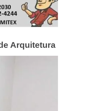
f
de Arquitetura