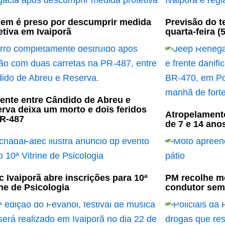
m é preso por descumprir medida
Previsão do t
etiva em Ivaiporã
quarta-feira (5
ente entre Cândido de Abreu e
rva deixa um morto e dois feridos
Atropelament
R-487
de 7 e 14 ano
c Ivaiporã abre inscrições para 10ª
PM recolhe mo
ine de Psicologia
condutor sem