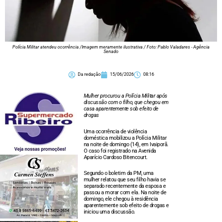
Polícia Militar atendeu ocorrência /Imagem meramente ilustrativa / Foto: Pablo Valadares - Agência
Senado
Da redação
15/06/2026
08:16
Mulher procurou a Polícia Militar após
discussão com o filho, que chegou em
casa aparentemente sob efeito de
drogas
Uma ocorrência de violência
doméstica mobilizou a Polícia Militar
na noite de domingo (14), em Ivaiporã.
O caso foi registrado na Avenida
Aparício Cardoso Bitencourt.
Segundo o boletim da PM, uma
mulher relatou que seu filho havia se
separado recentemente da esposa e
passou a morar com ela. Na noite de
domingo, ele chegou à residência
aparentemente sob efeito de drogas e
iniciou uma discussão.