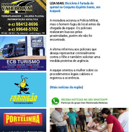
LEIA MAIS:
Bicicleta é furtada de
quintal no Conjunto Espírito Santo, em
Ivaiporã
A moradora acionou a Polícia Militar,
mas o homem fugiu do local antes da
chegada da equipe. Os policiais
realizaram buscas pelas
proximidades, porém ele não foi
encontrado.
A vítima informou aos policiais que
deseja representar criminalmente
contra o filho e também solicitar uma
medida protetiva de urgência.
A equipe orientou a mulher sobre os
procedimentos legais cabíveis e
registrou a ocorrência.
(
Mais notícias da região
)
LEIA TAMBÉM: