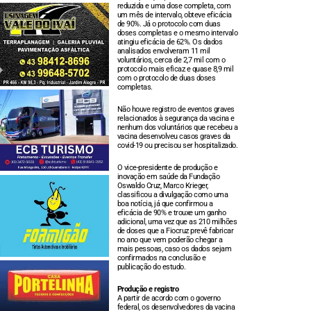
reduzida e uma dose completa, com
um mês de intervalo, obteve eficácia
de 90%. Já o protocolo com duas
doses completas e o mesmo intervalo
atingiu eficácia de 62%. Os dados
analisados envolveram 11 mil
voluntários, cerca de 2,7 mil com o
protocolo mais eficaz e quase 8,9 mil
com o protocolo de duas doses
completas.
Não houve registro de eventos graves
relacionados à segurança da vacina e
nenhum dos voluntários que recebeu a
vacina desenvolveu casos graves da
covid-19 ou precisou ser hospitalizado.
O vice-presidente de produção e
inovação em saúde da Fundação
Oswaldo Cruz, Marco Krieger,
classificou a divulgação como uma
boa notícia, já que confirmou a
eficácia de 90% e trouxe um ganho
adicional, uma vez que as 210 milhões
de doses que a Fiocruz prevê fabricar
no ano que vem poderão chegar a
mais pessoas, caso os dados sejam
confirmados na conclusão e
publicação do estudo.
Produção e registro
A partir de acordo com o governo
federal, os desenvolvedores da vacina