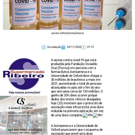
vacina Oxford,AstraZeneca
Da redação
24/11/2020
07:15
A vacina contra covid-19 que será
produzida pela Fundação Oswaldo
Cruz (Fiocruz) em parceria com a
farmacêutica Astrazeneca e a
Universidade de Oxford deve chegar a
30 milhões de brasileiros a mais em
2021, aumentando o total de pessoas
alcançadas no país até o fim do ano
que vem para cerca de 130 milhões. O
ganho de 30% deve ocorrer porque
dados dos testes clínicos divulgados
hoje (23) mostram que o protocolo de
vacinação mais eficaz inclui uma dose
reduzida na primeira aplicação, em vez
de uma dose completa.
A Astrazeneca e a Universidade de
Oxford anunciaram que o esquema de
vacinação que prevê uma dose