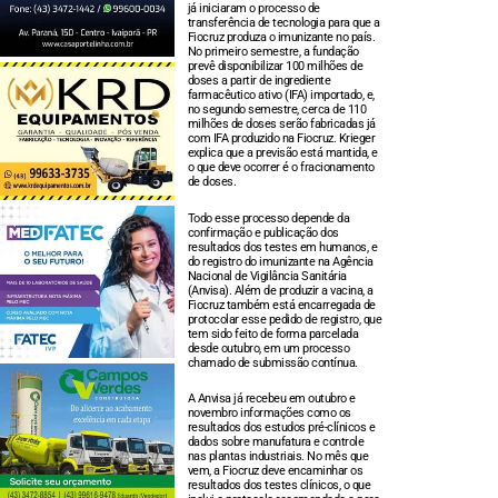
já iniciaram o processo de
transferência de tecnologia para que a
Fiocruz produza o imunizante no país.
No primeiro semestre, a fundação
prevê disponibilizar 100 milhões de
doses a partir de ingrediente
farmacêutico ativo (IFA) importado, e,
no segundo semestre, cerca de 110
milhões de doses serão fabricadas já
com IFA produzido na Fiocruz. Krieger
explica que a previsão está mantida, e
o que deve ocorrer é o fracionamento
de doses.
Todo esse processo depende da
confirmação e publicação dos
resultados dos testes em humanos, e
do registro do imunizante na Agência
Nacional de Vigilância Sanitária
(Anvisa). Além de produzir a vacina, a
Fiocruz também está encarregada de
protocolar esse pedido de registro, que
tem sido feito de forma parcelada
desde outubro, em um processo
chamado de submissão contínua.
A Anvisa já recebeu em outubro e
novembro informações como os
resultados dos estudos pré-clínicos e
dados sobre manufatura e controle
nas plantas industriais. No mês que
vem, a Fiocruz deve encaminhar os
resultados dos testes clínicos, o que