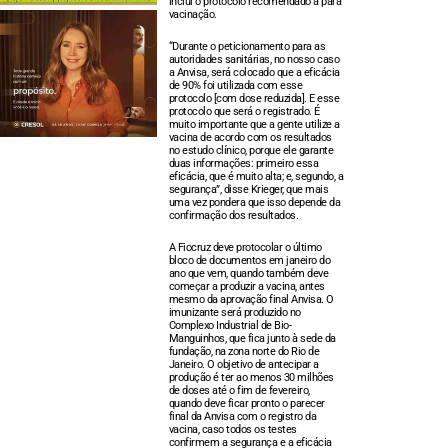
inclui o protocolo recomendado a para
vacinação.
“Durante o peticionamento para as
autoridades sanitárias, no nosso caso
a Anvisa, será colocado que a eficácia
de 90% foi utilizada com esse
protocolo [com dose reduzida]. E esse
protocolo que será o registrado. É
muito importante que a gente utilize a
vacina de acordo com os resultados
no estudo clínico, porque ele garante
duas informações: primeiro essa
eficácia, que é muito alta; e, segundo, a
segurança”, disse Krieger, que mais
uma vez pondera que isso depende da
confirmação dos resultados.
A Fiocruz deve protocolar o último
bloco de documentos em janeiro do
ano que vem, quando também deve
começar a produzir a vacina, antes
mesmo da aprovação final Anvisa. O
imunizante será produzido no
Complexo Industrial de Bio-
Manguinhos, que fica junto à sede da
fundação, na zona norte do Rio de
Janeiro. O objetivo de antecipar a
produção é ter ao menos 30 milhões
de doses até o fim de fevereiro,
quando deve ficar pronto o parecer
final da Anvisa com o registro da
vacina, caso todos os testes
confirmem a segurança e a eficácia