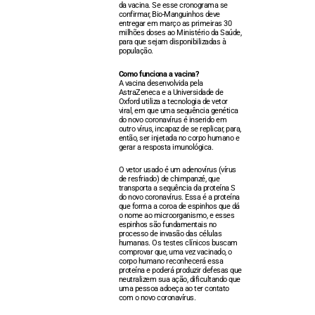
da vacina. Se esse cronograma se
confirmar, Bio-Manguinhos deve
entregar em março as primeiras 30
milhões doses ao Ministério da Saúde,
para que sejam disponibilizadas à
população.
Como funciona a vacina?
A vacina desenvolvida pela
AstraZeneca e a Universidade de
Oxford utiliza a tecnologia de vetor
viral, em que uma sequência genética
do novo coronavírus é inserido em
outro vírus, incapaz de se replicar, para,
então, ser injetada no corpo humano e
gerar a resposta imunológica.
O vetor usado é um adenovírus (vírus
de resfriado) de chimpanzé, que
transporta a sequência da proteína S
do novo coronavírus. Essa é a proteína
que forma a coroa de espinhos que dá
o nome ao microorganismo, e esses
espinhos são fundamentais no
processo de invasão das células
humanas. Os testes clínicos buscam
comprovar que, uma vez vacinado, o
corpo humano reconhecerá essa
proteína e poderá produzir defesas que
neutralizem sua ação, dificultando que
uma pessoa adoeça ao ter contato
com o novo coronavírus.