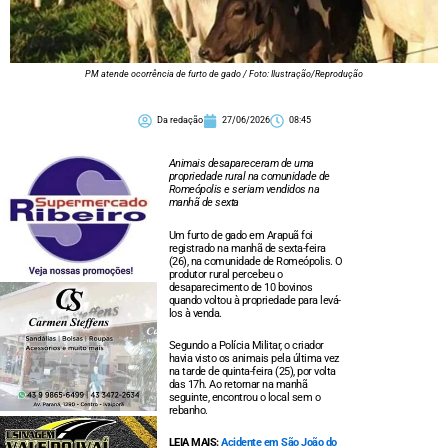
PM atende ocorrência de furto de gado / Foto: Ilustração/Reprodução
Da redação
27/06/2026
08:45
Animais desapareceram de uma
propriedade rural na comunidade de
Romeópolis e seriam vendidos na
manhã de sexta
Um furto de gado em Arapuã foi
registrado na manhã de sexta-feira
(26), na comunidade de Romeópolis. O
produtor rural percebeu o
desaparecimento de 10 bovinos
quando voltou à propriedade para levá-
los à venda.
Segundo a Polícia Militar, o criador
havia visto os animais pela última vez
na tarde de quinta-feira (25), por volta
das 17h. Ao retornar na manhã
seguinte, encontrou o local sem o
rebanho.
LEIA MAIS:
Acidente em São João do