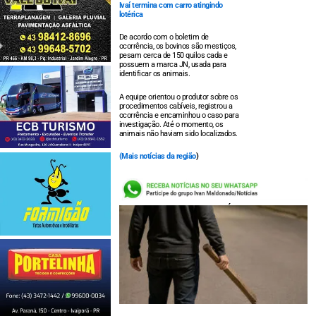
Ivaí termina com carro atingindo
lotérica
De acordo com o boletim de
ocorrência, os bovinos são mestiços,
pesam cerca de 150 quilos cada e
possuem a marca JN, usada para
identificar os animais.
A equipe orientou o produtor sobre os
procedimentos cabíveis, registrou a
ocorrência e encaminhou o caso para
investigação. Até o momento, os
animais não haviam sido localizados.
(
Mais notícias da região
)
LEIA TAMBÉM: