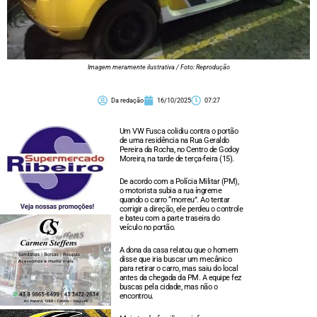
Imagem meramente ilustrativa / Foto: Reprodução
Da redação
16/10/2025
07:27
Um VW Fusca colidiu contra o portão
de uma residência na Rua Geraldo
Pereira da Rocha, no Centro de Godoy
Moreira, na tarde de terça-feira (15).
De acordo com a Polícia Militar (PM),
o motorista subia a rua íngreme
quando o carro “morreu”. Ao tentar
corrigir a direção, ele perdeu o controle
e bateu com a parte traseira do
veículo no portão.
A dona da casa relatou que o homem
disse que iria buscar um mecânico
para retirar o carro, mas saiu do local
antes da chegada da PM. A equipe fez
buscas pela cidade, mas não o
encontrou.