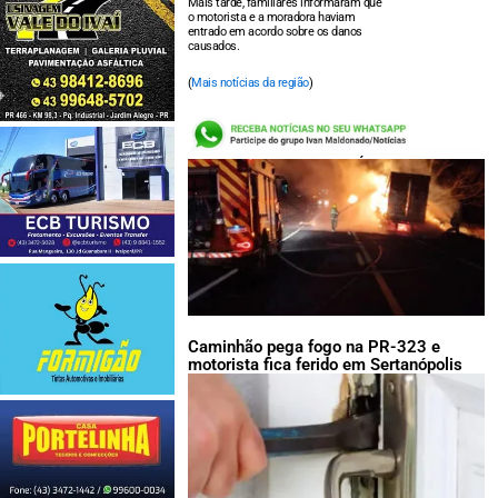
Mais tarde, familiares informaram que
o motorista e a moradora haviam
entrado em acordo sobre os danos
causados.
(
Mais notícias da região
)
LEIA TAMBÉM:
Caminhão pega fogo na PR-323 e
motorista fica ferido em Sertanópolis