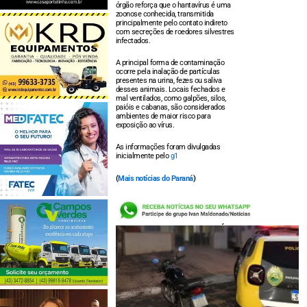
órgão reforça que o hantavírus é uma
zoonose conhecida, transmitida
principalmente pelo contato indireto
com secreções de roedores silvestres
infectados.
A principal forma de contaminação
ocorre pela inalação de partículas
presentes na urina, fezes ou saliva
desses animais. Locais fechados e
mal ventilados, como galpões, silos,
paióis e cabanas, são considerados
ambientes de maior risco para
exposição ao vírus.
As informações foram divulgadas
inicialmente pelo
g1
(
Mais notícias do Paraná
)
LEIA TAMBÉM: