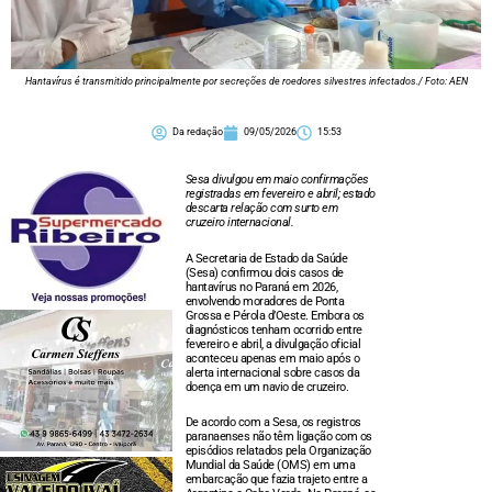
Hantavírus é transmitido principalmente por secreções de roedores silvestres infectados./ Foto: AEN
Da redação
09/05/2026
15:53
Sesa divulgou em maio confirmações
registradas em fevereiro e abril; estado
descarta relação com surto em
cruzeiro internacional.
A Secretaria de Estado da Saúde
(Sesa) confirmou dois casos de
hantavírus no Paraná em 2026,
envolvendo moradores de Ponta
Grossa e Pérola d’Oeste. Embora os
diagnósticos tenham ocorrido entre
fevereiro e abril, a divulgação oficial
aconteceu apenas em maio após o
alerta internacional sobre casos da
doença em um navio de cruzeiro.
De acordo com a Sesa, os registros
paranaenses não têm ligação com os
episódios relatados pela Organização
Mundial da Saúde (OMS) em uma
embarcação que fazia trajeto entre a