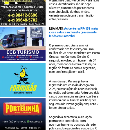
Argentina e Cabo Verde. No Paraná, os
casos identificados são de cepa
silvestre, transmitida por roedores,
sem circulação do vírus Andes,
variante associada à transmissão
entre pessoas.
LEIA MAIS:
Acidente na PR-151 mata
idosa e deixa motorista gravemente
ferido em Carambeí
O primeiro caso deste ano foi
confirmado em fevereiro, em uma
mulher de 28 anos residente em Ponta
Grossa, nos Campos Gerais. O
segundo envolveu um homem de 34
anos, morador de Pérola d’Oeste, na
região de fronteira com a Argentina,
com confirmação em abril.
Antes disso, o Paraná já havia
registrado um caso da doença em
2025, no município de Cruz Machado,
na região sul do estado. Além dos dois
casos confirmados neste ano, a Sesa
informou que outras 11 notificações
seguem sob investigação, enquanto 21
foram descartadas.
Segundo a secretaria, a situação
permanece controlada, com
acompanhamento contínuo da rede
pública sobre pacientes suspeitos. O