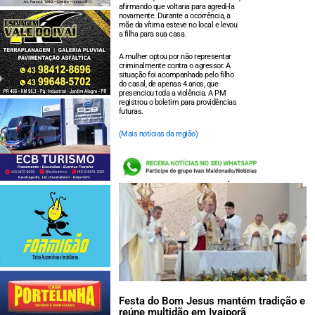
afirmando que voltaria para agredi-la
novamente. Durante a ocorrência, a
mãe da vítima esteve no local e levou
a filha para sua casa.
A mulher optou por não representar
criminalmente contra o agressor. A
situação foi acompanhada pelo filho
do casal, de apenas 4 anos, que
presenciou toda a violência. A PM
registrou o boletim para providências
futuras.
(Mais notícias da região)
LEIA TAMBÉM:
Festa do Bom Jesus mantém tradição e
reúne multidão em Ivaiporã