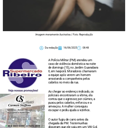
Imagem meramente ilustrativa / Foto: Reprodução
Da redação
16/06/2025
08:48
A Polícia Militar (PM) atendeu um
caso de violência doméstica na noite
de domingo (15), no Jardim Guanabara
II, em Ivaiporã. Moradores chamaram
a equipe após verem um homem
arrastando a companheira pelos
cabelos no meio da rua.
Ao chegar ao endereço indicado, os
policiais encontraram a vítima, ela
contou que o agressor, por ciúmes, a
puxou pelos cabelos, enforcou e a
ameaçou. A mulher conseguiu
escapar e pediu ajuda a vizinhos.
O autor fugiu de carro antes da
chegada da PM. Testemunhas
disseram que ele saiu em um VW Gol,