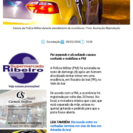
Viatura da Polícia Militar durante atendimento de ocorrência / Foto: Ilustração/Reprodução
Da redação
09/02/2026
13:28
Pai separado e alcoolizado causou
confusão e mobilizou a PM.
A Polícia Militar (PM) foi acionada na
noite de domingo (8) após um homem
alcoolizado tentar entrar em uma
residência, em Rosário do Ivaí (PR), no
Vale do Ivaí
De acordo com a PM, a ocorrência foi
registrada por volta das 20 horas. No
local, a moradora relatou que o pai, que
está separado da mãe, estava no
quintal gritando e pedindo para que a
porta fosse aberta.
LEIA TAMBÉM:
Discussão entre ex-
cunhadas termina em vias de fato em
Ariranha do Ivaí