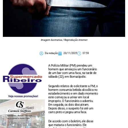
Imagem ilustrativa / Reprodução internet
Da redação
23/11/2025
07:59
A Polícia Militar (PM) prendeu um
homem que ameaçou um funcionário
de um bar com uma faca, na tarde de
sábado (22), em Borrazópolis.
Segundo relatos do solicitante a PM, o
homem consumia bebida alcoólica no
estabelecimento e em dado momento
este começou a urinar em local
improprio. O funcionário o advertiu.
Em seguida, os dois discutiram.
Depois disso, o suspeito foi até um
carro preto e pegou uma faca.
De acordo com o boletim, ele disse
que mataria o funcionário. Ele