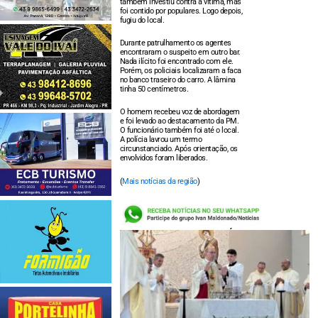
também investiu contra a vítima, mas
foi contido por populares. Logo depois,
fugiu do local.
Durante patrulhamento os agentes
encontraram o suspeito em outro bar.
Nada ilícito foi encontrado com ele.
Porém, os policiais localizaram a faca
no banco traseiro do carro. A lâmina
tinha 50 centímetros.
O homem recebeu voz de abordagem
e foi levado ao destacamento da PM.
O funcionário também foi até o local.
A polícia lavrou um termo
circunstanciado. Após orientação, os
envolvidos foram liberados.
(
Mais notícias da região
)
LEIA TAMBÉM: