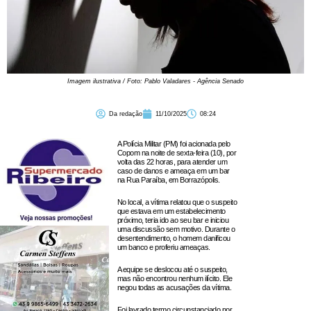
Imagem ilustrativa / Foto: Pablo Valadares - Agência Senado
Da redação
11/10/2025
08:24
A Polícia Militar (PM) foi acionada pelo
Copom na noite de sexta-feira (10), por
volta das 22 horas, para atender um
caso de danos e ameaça em um bar
na Rua Paraíba, em Borrazópolis.
No local, a vítima relatou que o suspeito
que estava em um estabelecimento
próximo, teria ido ao seu bar e iniciou
uma discussão sem motivo. Durante o
desentendimento, o homem danificou
um banco e proferiu ameaças.
A equipe se deslocou até o suspeito,
mas não encontrou nenhum ilícito. Ele
negou todas as acusações da vítima.
Foi lavrado termo circunstanciado por