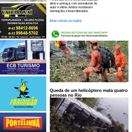
dano e ameaça, com assinaturas de
autor e vítima. Ambos receberam
orientações e foram liberados.
(
Mais notícias da região
)
LEIA TAMBÉM:
Queda de um helicóptero mata quatro
pessoas no Rio