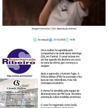
Imagem ilustrativa / Foto: Reprodução internet
Da redação
27/10/2025
16:59
Uma mulher foi agredida pelo
companheiro na tarde deste domingo
(26), em Faxinal. O casal estava em
um bar quando ele desferiu um soco
no nariz da vítima, que começou a
sangrar.
Após a agressão, o homem fugiu. A
Polícia Militar (PM) foi acionada e fez
buscas nas redondezas, mas não
conseguiu localizá-lo.
A vítima foi atendida pela equipe do
destacamento da PM local. Recebeu
orientação sobre medidas protetivas.
O caso foi registrado como lesão