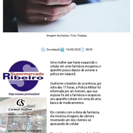
Imagem ilustrativa / Foto: Pixabay
Da redação
16/08/2023
08:39
Uma mulher que havia esquecido o
celular em uma farmácia recuperou o
aparelho pouco depois de acionar a
polícia em Ivaiporã.
Conforme o boletim de ocorrência, por
volta das 17 horas, a Polícia Militar foi
informada por um homem, que sua
esposa foi até a farmácia e esqueceu
seu aparelho celular em cima de uma
banca de medicamentos.
Em contato com a dona da farmácia,
ela mostrou imagens da câmera
mostrando um dos clientes se
apossando do celular.