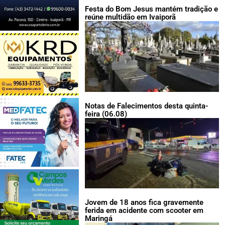
Festa do Bom Jesus mantém tradição e
reúne multidão em Ivaiporã
Notas de Falecimentos desta quinta-
feira (06.08)
Jovem de 18 anos fica gravemente
ferida em acidente com scooter em
Maringá