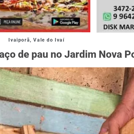
Ivaiporã
,
Vale do Ivaí
ço de pau no Jardim Nova Po