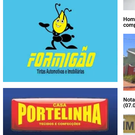
Home
comp
Nota
(07.