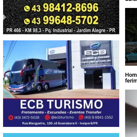
Home
feri