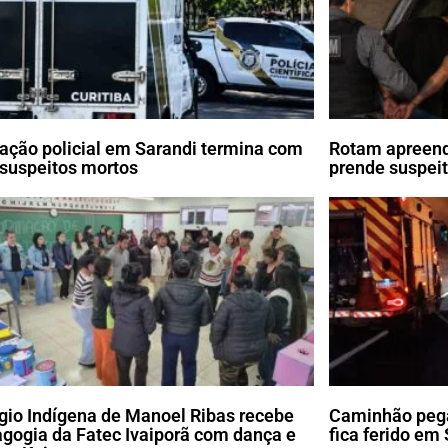
ação policial em Sarandi termina com
Rotam apreend
 suspeitos mortos
prende suspei
gio Indígena de Manoel Ribas recebe
Caminhão pega
gogia da Fatec Ivaiporã com dança e
fica ferido em