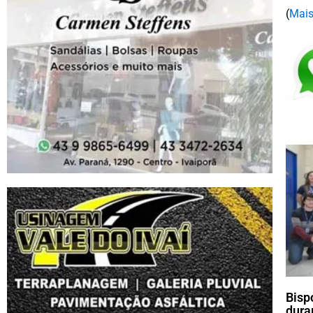
(
Mais
Bisp
dura