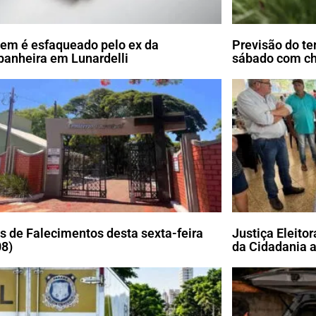
m é esfaqueado pelo ex da
Previsão do te
anheira em Lunardelli
sábado com c
s de Falecimentos desta sexta-feira
Justiça Eleito
08)
da Cidadania a