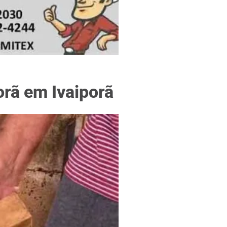
f
rã em Ivaiporã