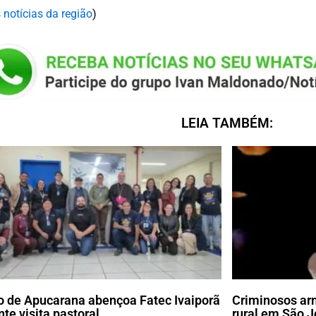
 notícias da região
)
LEIA TAMBÉM:
o de Apucarana abençoa Fatec Ivaiporã
Criminosos ar
nte visita pastoral
rural em São J