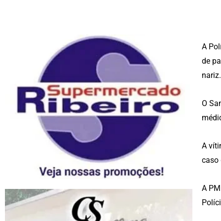
A Pol
de pa
nariz.
O Sam
médi
A vít
caso 
A PM 
Políc