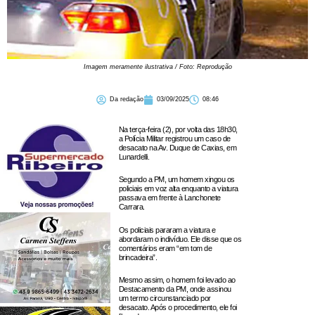
Imagem meramente ilustrativa / Foto: Reprodução
Da redação
03/09/2025
08:46
Na terça-feira (2), por volta das 18h30,
a Polícia Militar registrou um caso de
desacato na Av. Duque de Caxias, em
Lunardelli.
Segundo a PM, um homem xingou os
policiais em voz alta enquanto a viatura
passava em frente à Lanchonete
Carrara.
Os policiais pararam a viatura e
abordaram o indivíduo. Ele disse que os
comentários eram “em tom de
brincadeira”.
Mesmo assim, o homem foi levado ao
Destacamento da PM, onde assinou
um termo circunstanciado por
desacato. Após o procedimento, ele foi