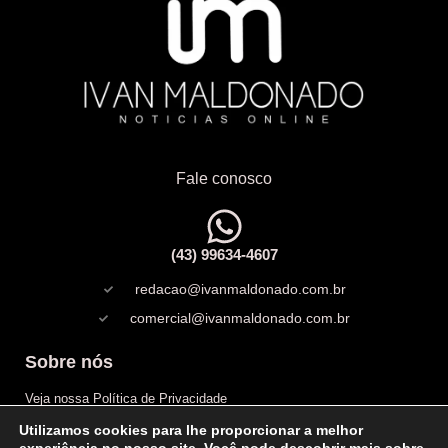
Fale conosco
(43) 99634-4607
redacao@ivanmaldonado.com.br
comercial@ivanmaldonado.com.br
Sobre nós
Veja nossa Política de Privacidade
Utilizamos cookies para lhe proporcionar a melhor
Copyright