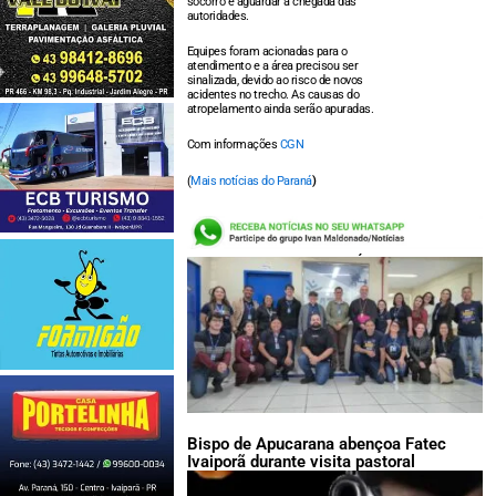
socorro e aguardar a chegada das
autoridades.
Equipes foram acionadas para o
atendimento e a área precisou ser
sinalizada, devido ao risco de novos
acidentes no trecho. As causas do
atropelamento ainda serão apuradas.
Com informações
CGN
(
Mais notícias do Paraná
)
LEIA TAMBÉM:
Bispo de Apucarana abençoa Fatec
Ivaiporã durante visita pastoral