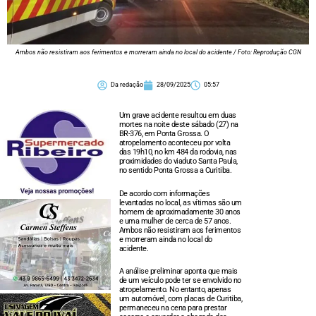
Ambos não resistiram aos ferimentos e morreram ainda no local do acidente / Foto: Reprodução CGN
Da redação
28/09/2025
05:57
Um grave acidente resultou em duas
mortes na noite deste sábado (27) na
BR-376, em Ponta Grossa. O
atropelamento aconteceu por volta
das 19h10, no km 484 da rodovia, nas
proximidades do viaduto Santa Paula,
no sentido Ponta Grossa a Curitiba.
De acordo com informações
levantadas no local, as vítimas são um
homem de aproximadamente 30 anos
e uma mulher de cerca de 57 anos.
Ambos não resistiram aos ferimentos
e morreram ainda no local do
acidente.
A análise preliminar aponta que mais
de um veículo pode ter se envolvido no
atropelamento. No entanto, apenas
um automóvel, com placas de Curitiba,
permaneceu na cena para prestar