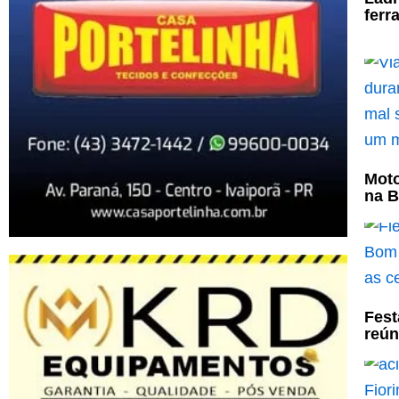
ferr
Moto
na B
Fest
reún