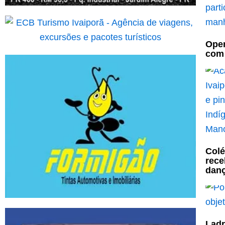
Oper
com 
Colé
rece
danç
Ladr