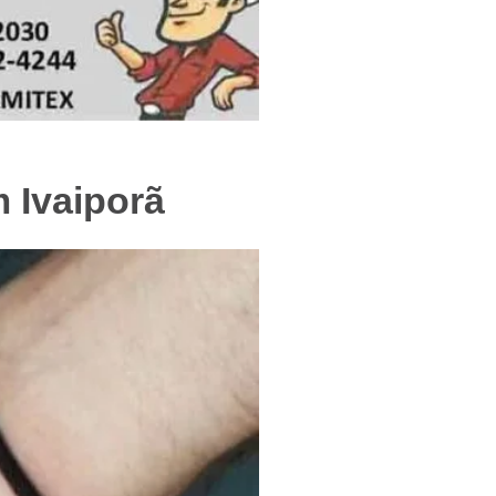
f
 Ivaiporã