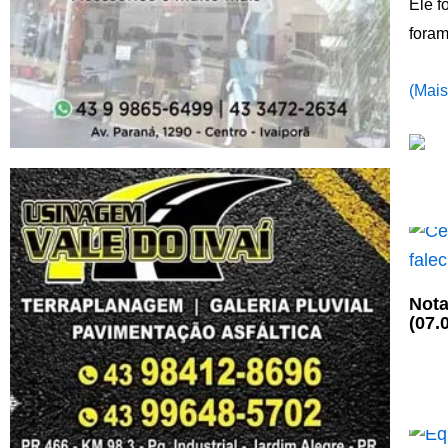
Ele f
foram
(Mais
Nota
(07.