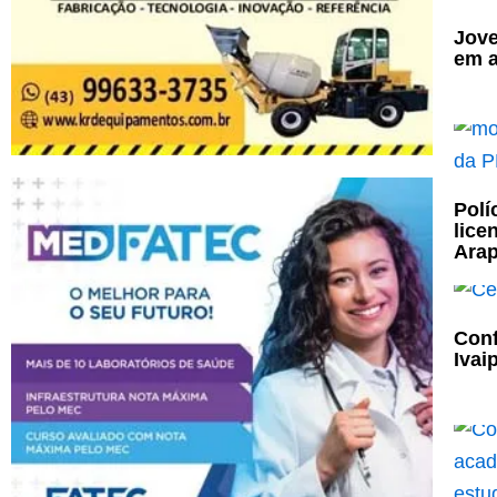
Jove
em a
Polí
lice
Ara
Conf
Ivai