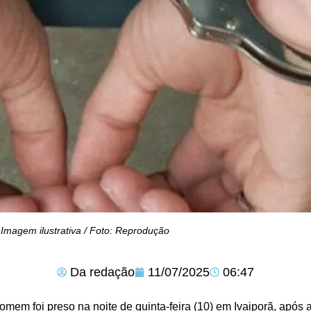
Imagem ilustrativa / Foto: Reprodução
Da redação
11/07/2025
06:47
mem foi preso na noite de quinta-feira (10) em Ivaiporã, após 