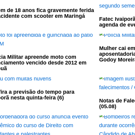
m de 18 anos fica gravemente ferida
cidente com scooter em Maringá
Fatec Ivaipor
agenda de ev
Mulher cai em
aposentadori
cia Militar apreende moto com
Godoy Moreir
nciamento vencido desde 2012 em
puã
ira a previsão do tempo para
porã nesta quinta-feira (6)
Notas de Fale
(05.08)