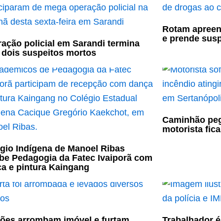
Rotam apreen
e prende susp
ação policial em Sarandi termina
dois suspeitos mortos
Caminhão peg
motorista fic
gio Indígena de Manoel Ribas
be Pedagogia da Fatec Ivaiporã com
a e pintura Kaingang
ões arrombam imóvel e furtam
Trabalhador é