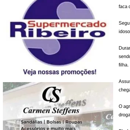
faca 
Segun
idoso
Duran
sendo
filha
Assus
chega
O agr
droga