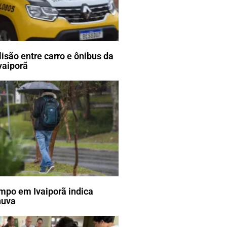
lisão entre carro e ônibus da
vaiporã
mpo em Ivaiporã indica
huva