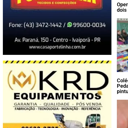
Oper
dois
Colé
Peda
pint