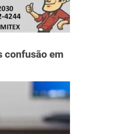
f
s confusão em