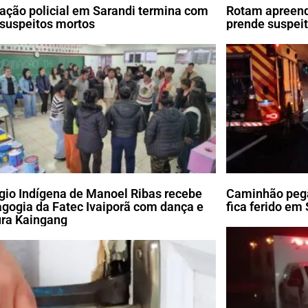
ação policial em Sarandi termina com
Rotam apreend
 suspeitos mortos
prende suspei
gio Indígena de Manoel Ribas recebe
Caminhão pega
gogia da Fatec Ivaiporã com dança e
fica ferido em
ura Kaingang