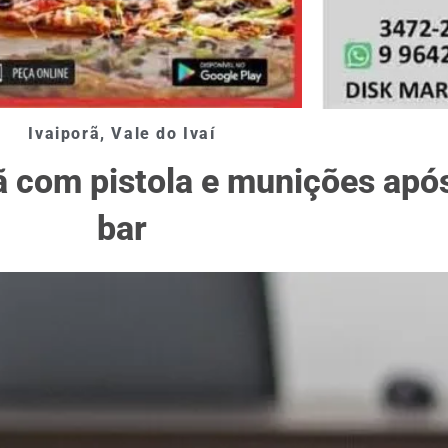
Ivaiporã
,
Vale do Ivaí
 com pistola e munições apó
bar