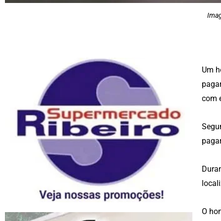
Imag
Um ho
pagar
com e
Segun
pagar
Duran
local
O hom