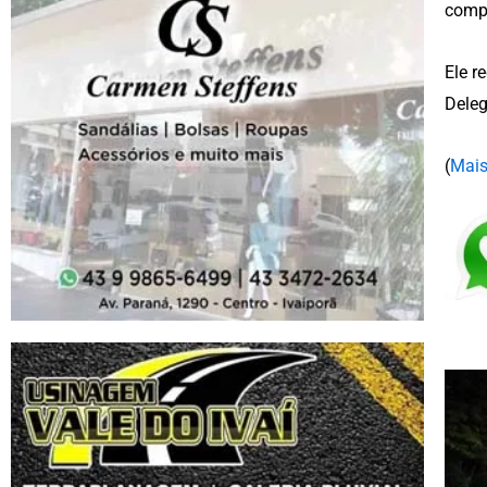
compr
Ele r
Deleg
(
Mais