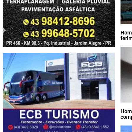
Home
feri
Home
comp