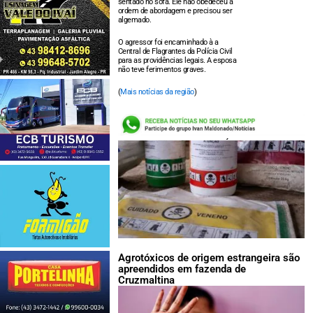
sentado no sofá. Ele não obedeceu à
ordem de abordagem e precisou ser
algemado.
O agressor foi encaminhado à a
Central de Flagrantes da Polícia Civil
para as providências legais. A esposa
não teve ferimentos graves.
(
Mais notícias da região
)
LEIA TAMBÉM:
Agrotóxicos de origem estrangeira são
apreendidos em fazenda de
Cruzmaltina