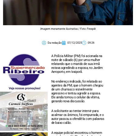
Imagem meramente ilustrativa / Foto: Freepik
Da redação
07/12/2025
09:26
A Polícia Militar (PM) foi acionada na
noite de sábado (6) por uma mulher
relatando que o marido de sua irmã
estava agredindo a esposa, no Jardim
Aeroporto, em Ivaiporã.
No endereço indicado, foi relatado ao
agentes da PM, que o homem chegou
de um churrasco visivelmente
agressivo e tentou agredir a esposa.
Ele ainda tomou o celular da vítima,
gerando nova discussão.
A solicitante ao tentar intervir para
acalmar os ânimos, foi empurrada, e o
autor passou a ofendê-la com palavras
de baixo calão.
A equipe policial encontrou o homem