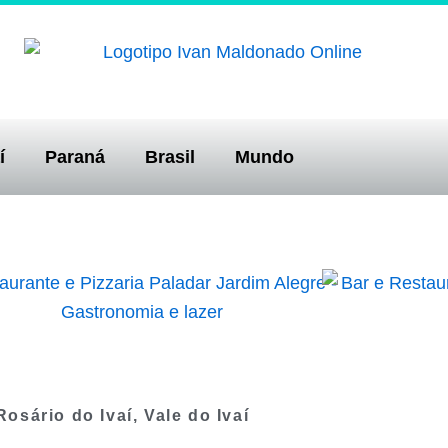
í
Paraná
Brasil
Mundo
Rosário do Ivaí
,
Vale do Ivaí