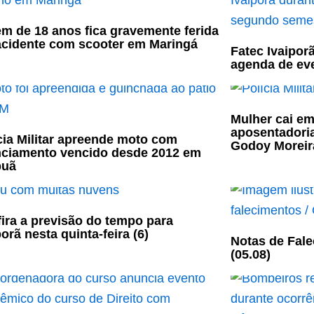
m de 18 anos fica gravemente ferida
cidente com scooter em Maringá
Fatec Ivaipor
agenda de ev
Mulher cai em
aposentadori
cia Militar apreende moto com
Godoy Moreir
nciamento vencido desde 2012 em
puã
ira a previsão do tempo para
porã nesta quinta-feira (6)
Notas de Fale
(05.08)