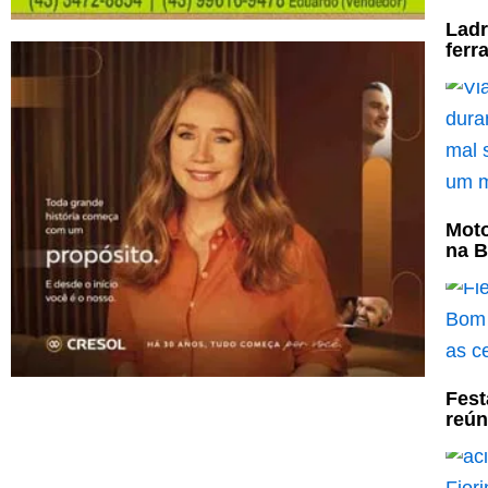
Ladr
ferr
Moto
na B
Fest
reún