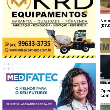
Nota
(07.
Oper
com 