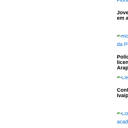
Jove
em a
Polí
lice
Ara
Conf
Ivai