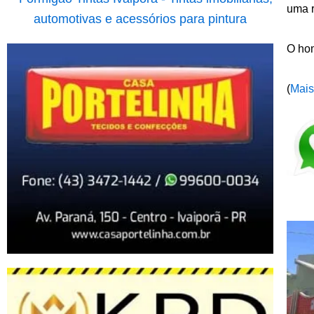
uma r
O hom
(
Mais