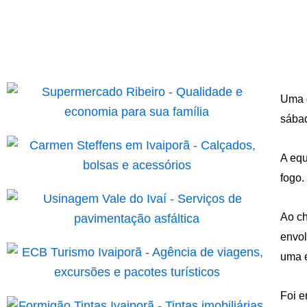
Uma d
sábad
A equ
fogo.
Ao ch
envol
uma e
Foi e