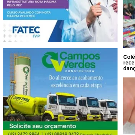
Colé
rece
danç