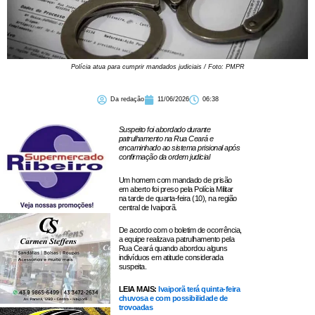
Polícia atua para cumprir mandados judiciais / Foto: PMPR
Da redação
11/06/2026
06:38
Suspeito foi abordado durante
patrulhamento na Rua Ceará e
encaminhado ao sistema prisional após
confirmação da ordem judicial
Um homem com mandado de prisão
em aberto foi preso pela Polícia Militar
na tarde de quarta-feira (10), na região
central de Ivaiporã.
De acordo com o boletim de ocorrência,
a equipe realizava patrulhamento pela
Rua Ceará quando abordou alguns
indivíduos em atitude considerada
suspeita.
LEIA MAIS:
Ivaiporã terá quinta-feira
chuvosa e com possibilidade de
trovoadas