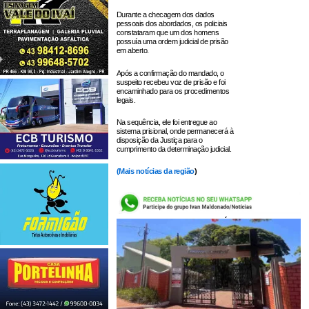
Durante a checagem dos dados
pessoais dos abordados, os policiais
constataram que um dos homens
possuía uma ordem judicial de prisão
em aberto.
Após a confirmação do mandado, o
suspeito recebeu voz de prisão e foi
encaminhado para os procedimentos
legais.
Na sequência, ele foi entregue ao
sistema prisional, onde permanecerá à
disposição da Justiça para o
cumprimento da determinação judicial.
(
Mais notícias da região
)
LEIA TAMBÉM: