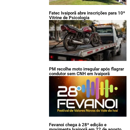
Fatec Ivaiporã abre inscrições para 10ª
Vitrine de Psicologia
PM recolhe moto irregular após flagrar
condutor sem CNH em Ivaiporã
Fevanoi chega à 28ª edição e
movimenta Ivaiporã em 22 de agosto