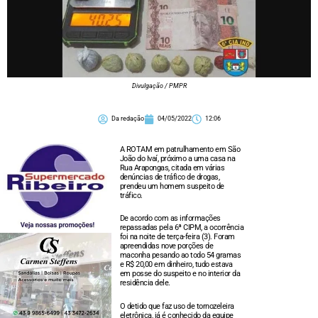
Divulgação / PMPR
Da redação
04/05/2022
12:06
A ROTAM em patrulhamento em São
João do Ivaí, próximo a uma casa na
Rua Arapongas, citada em várias
denúncias de tráfico de drogas,
prendeu um homem suspeito de
tráfico.
De acordo com as informações
repassadas pela 6ª CIPM, a ocorrência
foi na noite de terça-feira (3). Foram
apreendidas nove porções de
maconha pesando ao todo 54 gramas
e R$ 20,00 em dinheiro, tudo estava
em posse do suspeito e no interior da
residência dele.
O detido que faz uso de tornozeleira
eletrônica, já é conhecido da equipe