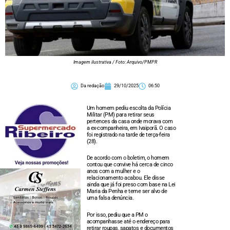
Imagem ilustrativa / Foto: Arquivo/PMPR
Da redação
29/10/2025
06:50
Um homem pediu escolta da Polícia
Militar (PM) para retirar seus
pertences da casa onde morava com
a ex-companheira, em Ivaiporã. O caso
foi registrado na tarde de terça-feira
(28).
De acordo com o boletim, o homem
contou que convive há cerca de cinco
anos com a mulher e o
relacionamento acabou. Ele disse
ainda que já foi preso com base na Lei
Maria da Penha e teme ser alvo de
uma falsa denúncia.
Por isso, pediu que a PM o
acompanhasse até o endereço para
retirar roupas, sapatos e documentos