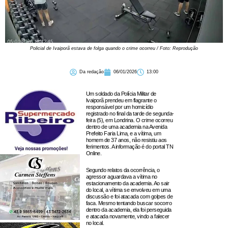
Policial de Ivaiporã estava de folga quando o crime ocorreu / Foto: Reprodução
Da redação
06/01/2026
13:00
Um soldado da Polícia Militar de
Ivaiporã prendeu em flagrante o
responsável por um homicídio
registrado no final da tarde de segunda-
feira (5), em Londrina. O crime ocorreu
dentro de uma academia na Avenida
Prefeito Faria Lima, e a vítima, um
homem de 37 anos, não resistiu aos
ferimentos. A informação é do portal TN
Online.
Segundo relatos da ocorrência, o
agressor aguardava a vítima no
estacionamento da academia. Ao sair
do local, a vítima se envolveu em uma
discussão e foi atacada com golpes de
faca. Mesmo tentando buscar socorro
dentro da academia, ela foi perseguida
e atacada novamente, vindo a falecer
no local.