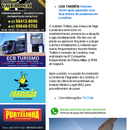
LEIA TAMBÉM:
Homem
morre após agressão com
faca dentro de academia em
Londrina
O soldado Tixiliski, que estava de folga
e praticava exercícios no
estabelecimento, presenciou a situação
e agiu imediatamente. Ele deu voz de
prisão ao agressor, forçando-o a largar
a arma e imobilizando-o, evitando que
outros frequentadores fossem feridos.
Tixiliski é morador de Londrina, mas
está lotado na 6ª Companhia
Independente de Polícia Militar (CIPM)
de Ivaiporã.
Após a prisão, o suspeito foi conduzido
à Central de Flagrantes de Londrina. O
corpo da vítima foi encaminhado ao
Instituto Médico-Legal (IML) para
procedimentos de praxe.
Com informações
TN Onlie
LEIA TAMBÉM: