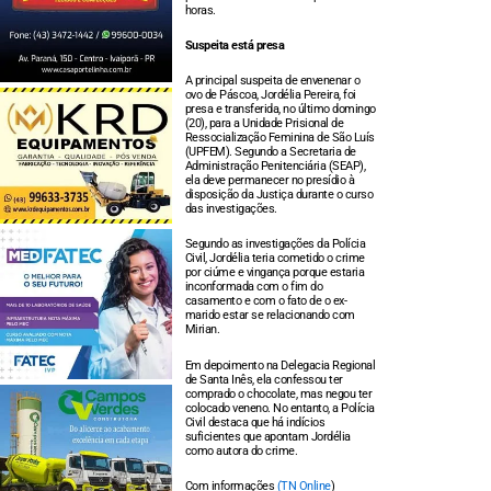
horas.
Suspeita está presa
A principal suspeita de envenenar o
ovo de Páscoa, Jordélia Pereira, foi
presa e transferida, no último domingo
(20), para a Unidade Prisional de
Ressocialização Feminina de São Luís
(UPFEM). Segundo a Secretaria de
Administração Penitenciária (SEAP),
ela deve permanecer no presídio à
disposição da Justiça durante o curso
das investigações.
Segundo as investigações da Polícia
Civil, Jordélia teria cometido o crime
por ciúme e vingança porque estaria
inconformada com o fim do
casamento e com o fato de o ex-
marido estar se relacionando com
Mirian.
Em depoimento na Delegacia Regional
de Santa Inês, ela confessou ter
comprado o chocolate, mas negou ter
colocado veneno. No entanto, a Polícia
Civil destaca que há indícios
suficientes que apontam Jordélia
como autora do crime.
Com informações
(TN Online
)