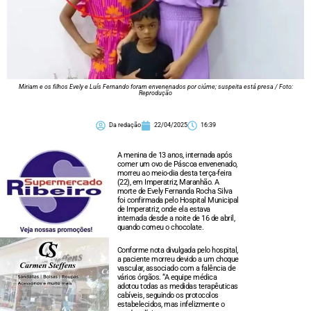
Miriam e os filhos Evely e Luís Fernando foram envenenados por ciúme; suspeita está presa / Foto:
Reprodução
Da redação
22/04/2025
16:39
A menina de 13 anos, internada após
comer um ovo de Páscoa envenenado,
morreu ao meio-dia desta terça-feira
(22), em Imperatriz, Maranhão. A
morte de Evely Fernanda Rocha Silva
foi confirmada pelo Hospital Municipal
de Imperatriz, onde ela estava
internada desde a noite de 16 de abril,
quando comeu o chocolate.
Conforme nota divulgada pelo hospital,
a paciente morreu devido a um choque
vascular, associado com a falência de
vários órgãos. “A equipe médica
adotou todas as medidas terapêuticas
cabíveis, seguindo os protocolos
estabelecidos, mas infelizmente o