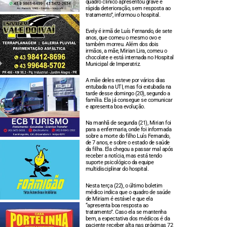
quadro clínico apresentou grave e
rápida deterioração, sem resposta ao
tratamento”, informou o hospital.
Evely é irmã de Luís Fernando, de sete
anos, que comeu o mesmo ovo e
também morreu. Além dos dois
irmãos, a mãe, Mirian Lira, comeu o
chocolate e está internada no Hospital
Municipal de Imperatriz.
A mãe deles esteve por vários dias
entubada na UTI, mas foi extubada na
tarde desse domingo (20), segundo a
família. Ela já consegue se comunicar
e apresenta boa evolução.
Na manhã de segunda (21), Mirian foi
para a enfermaria, onde foi informada
sobre a morte do filho Luís Fernando,
de 7 anos, e sobre o estado de saúde
da filha. Ela chegou a passar mal após
receber a notícia, mas está tendo
suporte psicológico da equipe
multidisciplinar do hospital.
Nesta terça (22), o último boletim
médico indica que o quadro de saúde
de Miriam é estável e que ela
“apresenta boa resposta ao
tratamento”. Caso ela se mantenha
bem, a expectativa dos médicos é da
paciente receber alta nas próximas 72