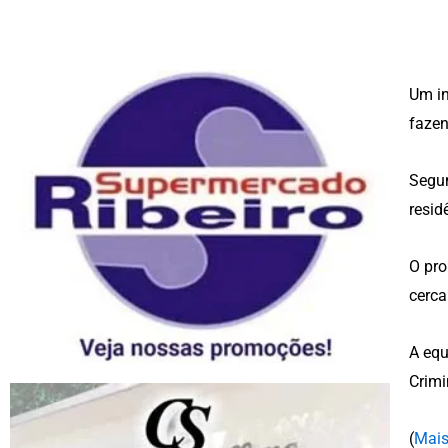
Um in
fazen
Segu
resid
O pro
cerca
A equ
Crimi
(
Mais