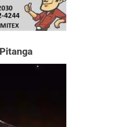
f
 Pitanga