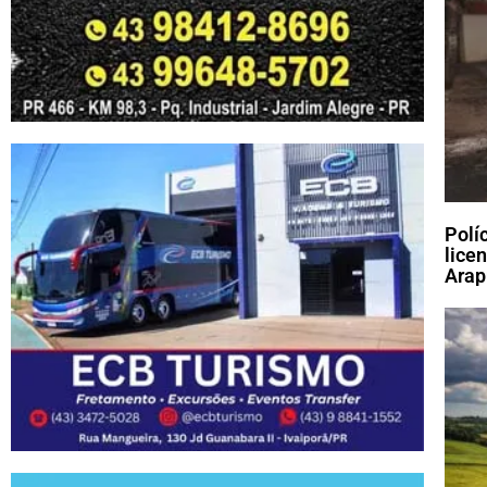
Polí
lice
Arap