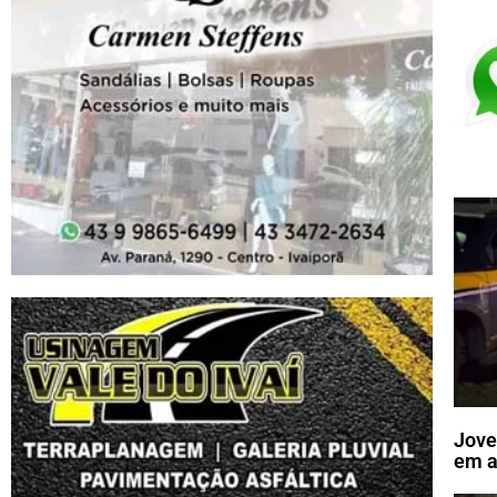
Jove
em a