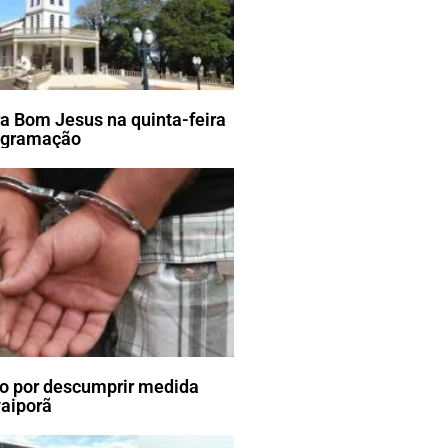
ra Bom Jesus na quinta-feira
rogramação
 por descumprir medida
vaiporã