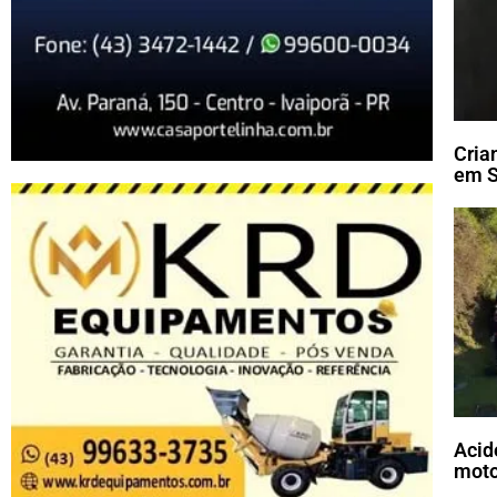
Cria
em S
Acid
moto