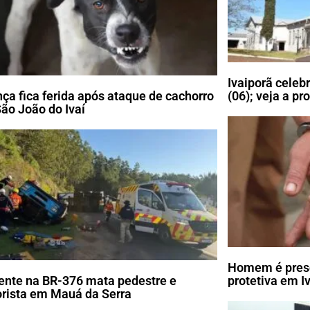
Ivaiporã celeb
nça fica ferida após ataque de cachorro
(06); veja a p
ão João do Ivaí
Homem é preso
ente na BR-376 mata pedestre e
protetiva em I
rista em Mauá da Serra