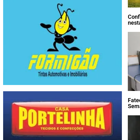
Conf
nesta
Fate
Sema