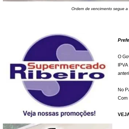
Ordem de vencimento segue a n
Pref
O Gov
IPVA 
anter
No Pa
Com i
VEJ