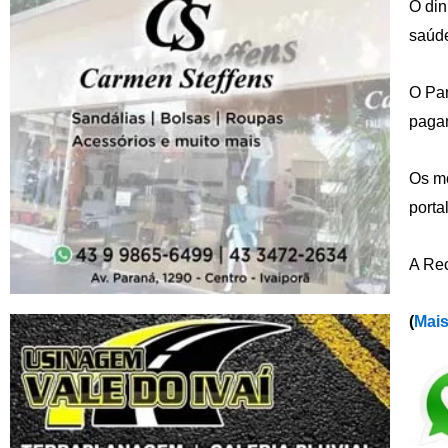
O din
saúde
O Par
pagam
Os mo
porta
A Rec
(
Mais