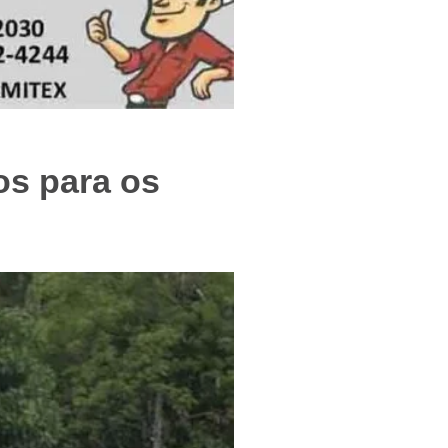
f
os para os