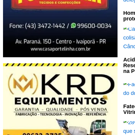
Home
prot
Acid
Rese
na P
Fate
Vitr