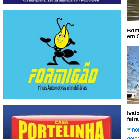
Bomb
em C
Ivai
feir