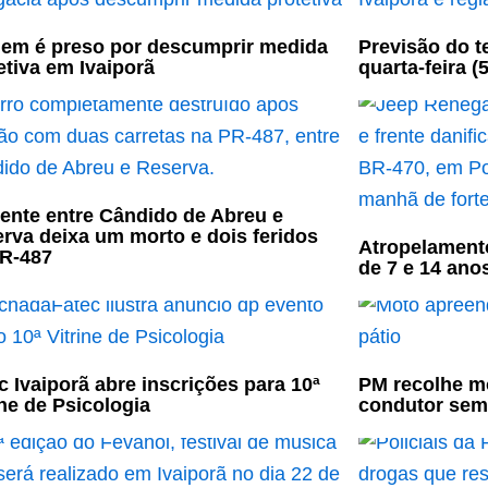
m é preso por descumprir medida
Previsão do t
etiva em Ivaiporã
quarta-feira (5
ente entre Cândido de Abreu e
rva deixa um morto e dois feridos
Atropelament
R-487
de 7 e 14 ano
c Ivaiporã abre inscrições para 10ª
PM recolhe mo
ine de Psicologia
condutor sem