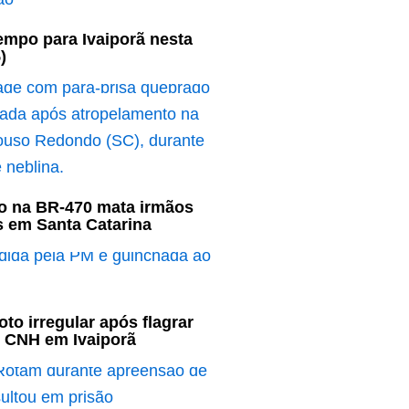
empo para Ivaiporã nesta
)
o na BR-470 mata irmãos
s em Santa Catarina
to irregular após flagrar
 CNH em Ivaiporã