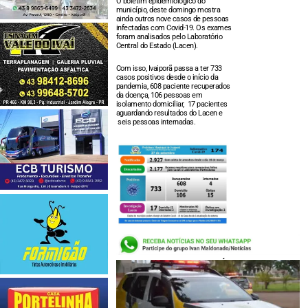
O boletim epidemiológico do
município, deste domingo mostra
ainda outros nove casos de pessoas
infectadas com Covid-19. Os exames
foram analisados pelo Laboratório
Central do Estado (Lacen).
Com isso, Ivaiporã passa a ter 733
casos positivos desde o início da
pandemia, 608 paciente recuperados
da doença, 106 pessoas em
isolamento domiciliar, 17 pacientes
aguardando resultados do Lacen e
seis pessoas internadas.
LEIA TAMBÉM: