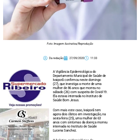
Foto: Imagem ilustrativa/Reprodução
Da redação
27/09/2020
11:33
A Vigilância Epidemiológica do
Departamento Municipal de Saúde de
Ivaiporã confirmou neste domingo
(27), que investiga a morte de uma
mulher de 86 anos que morreu no
sábado (26) com suspeita de Covid-19.
Ela estava internada no Instituto de
Saúde Bom Jesus.
Com mais este caso, Ivaiporã tem
agora dois óbitos em investigação, na
sexta-feira (25), uma mulher de 63
anos com sintomas da doença morreu
internada no Instituto de Saúde
Lucena Sanchez.