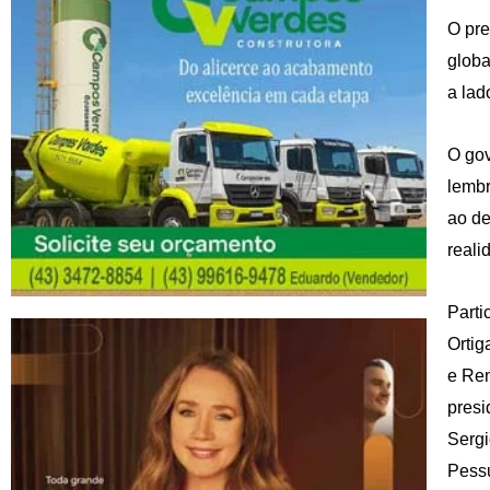
O pre
globa
a lad
O gov
lembr
ao de
reali
Parti
Ortig
e Ren
presi
Sergi
Pessu