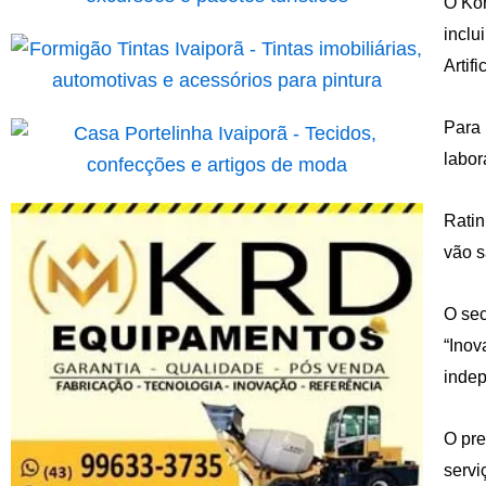
O Kor
inclu
Artif
Para 
labor
Ratin
vão s
O sec
“Inov
indep
O pre
servi