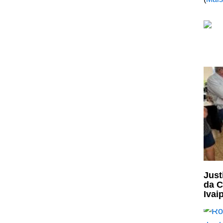
Just
da C
Ivai