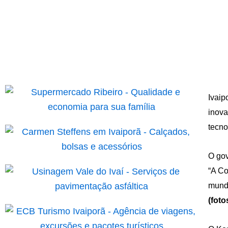
Ivaip
inova
tecno
O gov
“A Co
mundo
(foto