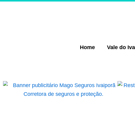
Ir
para
o
conteúdo
Home
Vale do Iva