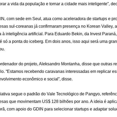
rar a vida da população e tornar a cidade mais inteligente”, dec
N, com sede em Seul, atua como aceleradora de startups e pr
sas sul-coreanas já confirmaram presença no Korean Valley, a
a à inteligência artificial. Para Eduardo Bekin, da Invest Para
 é só a ponta do iceberg. Em dois anos, isso aqui será uma gran
ou.
rdenador do projeto, Aleksandro Montanha, disse que outras 
o. “Estamos recebendo caravanas interessadas em replicar ess
volvimento econômico e social”, disse.
ciativa segue o padrão do Vale Tecnológico de Pangyo, referênci
sas que movimentam US$ 128 bilhões por ano. A ideia é apli
orã, com apoio do GDIN para selecionar startups e adaptar sol