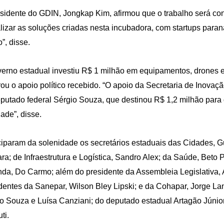
sidente do GDIN, Jongkap Kim, afirmou que o trabalho será co
lizar as soluções criadas nesta incubadora, com startups par
o”, disse.
erno estadual investiu R$ 1 milhão em equipamentos, drones e m
ou o apoio político recebido. “O apoio da Secretaria de Inovaç
putado federal Sérgio Souza, que destinou R$ 1,2 milhão para
dade”, disse.
ciparam da solenidade os secretários estaduais das Cidades, G
ara; de Infraestrutura e Logística, Sandro Alex; da Saúde, Beto 
da, Do Carmo; além do presidente da Assembleia Legislativa, A
dentes da Sanepar, Wilson Bley Lipski; e da Cohapar, Jorge La
o Souza e Luísa Canziani; do deputado estadual Artagão Júnio
ti.