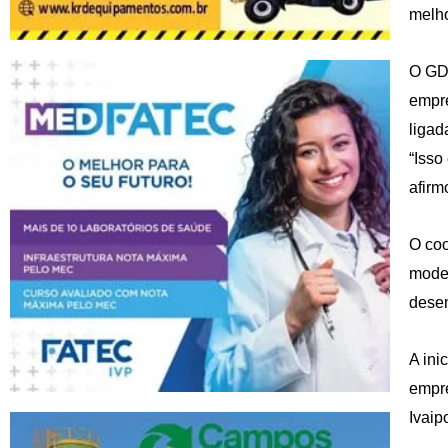
melho
O GDI
empre
ligad
“Isso
afirm
O coo
model
desen
A ini
empre
Ivaip