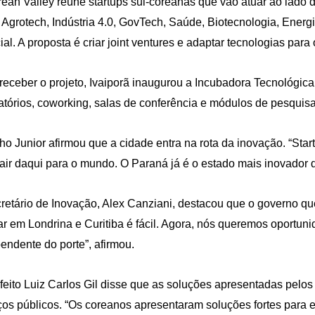
ean Valley reúne startups sul-coreanas que vão atuar ao lado d
i Agrotech, Indústria 4.0, GovTech, Saúde, Biotecnologia, Energi
icial. A proposta é criar joint ventures e adaptar tecnologias para
receber o projeto, Ivaiporã inaugurou a Incubadora Tecnológic
atórios, coworking, salas de conferência e módulos de pesquisa
ho Junior afirmou que a cidade entra na rota da inovação. “Star
air daqui para o mundo. O Paraná já é o estado mais inovador do
retário de Inovação, Alex Canziani, destacou que o governo que
ar em Londrina e Curitiba é fácil. Agora, nós queremos oportun
endente do porte”, afirmou.
feito Luiz Carlos Gil disse que as soluções apresentadas pelo
ços públicos. “Os coreanos apresentaram soluções fortes para 