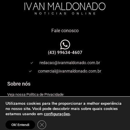
Fale conosco
(43) 99634-4607
redacao@ivanmaldonado.com.br
comercial@ivanmaldonado.com.br
Sobre nós
Veja nossa Política de Privacidade
Utilizamos cookies para lhe proporcionar a melhor experiência
Copyright
no nosso site. Você pode descobrir mais sobre quais cookies
estamos usando em
configurações
.
Expediente
Close GDPR Cookie Banner
© 2026 IVAN MALDONADO – NOTÍCIAS ONLINE– Todos os
Ok! Entendi