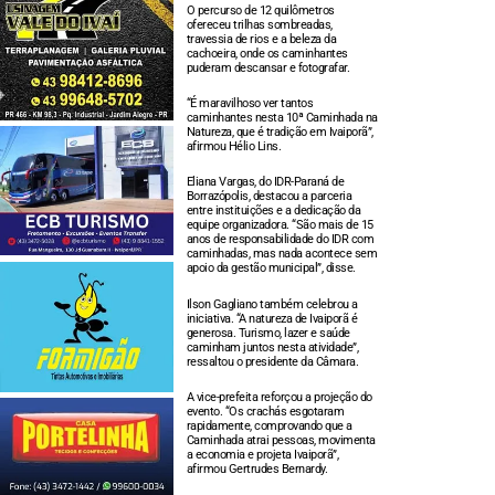
O percurso de 12 quilômetros
ofereceu trilhas sombreadas,
travessia de rios e a beleza da
cachoeira, onde os caminhantes
puderam descansar e fotografar.
“É maravilhoso ver tantos
caminhantes nesta 10ª Caminhada na
Natureza, que é tradição em Ivaiporã”,
afirmou Hélio Lins.
Eliana Vargas, do IDR-Paraná de
Borrazópolis, destacou a parceria
entre instituições e a dedicação da
equipe organizadora. “São mais de 15
anos de responsabilidade do IDR com
caminhadas, mas nada acontece sem
apoio da gestão municipal”, disse.
Ilson Gagliano também celebrou a
iniciativa. “A natureza de Ivaiporã é
generosa. Turismo, lazer e saúde
caminham juntos nesta atividade”,
ressaltou o presidente da Câmara.
A vice-prefeita reforçou a projeção do
evento. “Os crachás esgotaram
rapidamente, comprovando que a
Caminhada atrai pessoas, movimenta
a economia e projeta Ivaiporã”,
afirmou Gertrudes Bernardy.