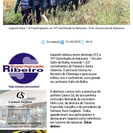
Ivaiporã reúne 1.327 participantes na 10ª Caminhada na Natureza / Foto: Assessoria de Imprensa
Da redação
01/09/2025
09:14
Ivaiporã realizou neste domingo (31) a
10ª Caminhada na Natureza – Circuito
Salto do Bulha, reunindo 1.327
caminhantes do Paraná e Santa
Catarina. O percurso iniciou no
Recanto do Charanga e passou por
trilhas, rios e cachoeiras, com parada
na cachoeira Salto do Bulha.
A abertura contou com a presença do
prefeito Carlos Gil, da vice-prefeita
Gertrudes Bernardy, do secretário
Hélio Lins, da diretora de Turismo
Francielle Carvalho e do presidente da
Câmara, Ilson Gagliano. Todos
agradeceram aos participantes e
destacaram Ivaiporã como referência
em turismo de natureza.
(fotos
abaixo)