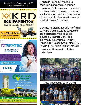
O prefeito Carlos Gil encerrou a
abertura agradecendo às equipes
envolvidas. “Este evento só é possível
graças ao trabalho conjunto de várias
instituições. Aproveitem a experiência
e levem boas lembranças do Coração
Verde do Paraná”, concluiu.
O evento foi organizado pela Prefeitura
de Ivaiporã, com apoio de servidores
das Secretarias Municipais de
Indústria, Comércio, Serviços e
Turismo, Meio Ambiente, Saúde,
Esporte, IDR-Paraná, Sesc, Fatec, UEM,
Univale, IFPR, Polícia Militar, Corpo de
Bombeiros, Governo do Estado e
Ecobooking.
Foto: Assessoria de Imprensa