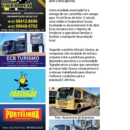
para a área agrícola.
Outra novidade anunciada foi a
entrega de um caminhão com tanque
para 10 mil litros de leite. O veículo
será cedido à Cooperativa Cocavi,
localizada no Assentamento 8 de Abril.
Essa iniciativa tem o objetivo de
fortalecer a agricultura familiar e
facilitar o transporte da produção
local.
Segundo o prefeito Moisés Santos, as
conquistas são resultado do esforço
conjunto entre a prefeitura, governo,
deputados parceiros e a comunidade.
“Agradecemos a todos que caminham
ao nosso lado. Nosso compromisso é
continuar trabalhando para oferecer
melhores condições para a
população”, afirmou.
Foto: Assessoria de Imprensa