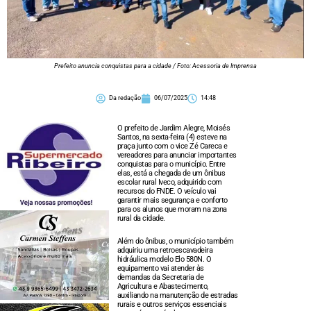
Prefeito anuncia conquistas para a cidade / Foto: Acessoria de Imprensa
Da redação
06/07/2025
14:48
O prefeito de Jardim Alegre, Moisés
Santos, na sexta-feira (4) esteve na
praça junto com o vice Zé Careca e
vereadores para anunciar importantes
conquistas para o município. Entre
elas, está a chegada de um ônibus
escolar rural Iveco, adquirido com
recursos do FNDE. O veículo vai
garantir mais segurança e conforto
para os alunos que moram na zona
rural da cidade.
Além do ônibus, o município também
adquiriu uma retroescavadeira
hidráulica modelo Elo 580N. O
equipamento vai atender às
demandas da Secretaria de
Agricultura e Abastecimento,
auxiliando na manutenção de estradas
rurais e outros serviços essenciais