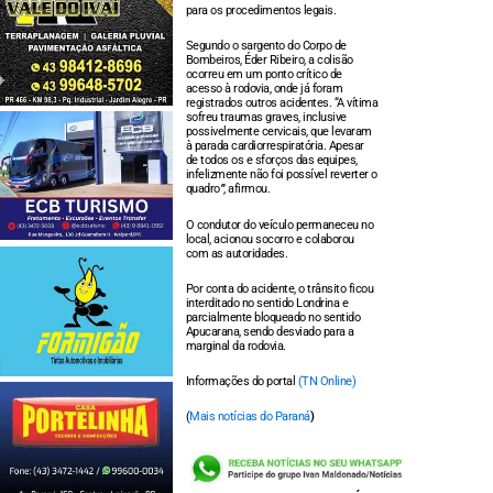
para os procedimentos legais.
Segundo o sargento do Corpo de
Bombeiros, Éder Ribeiro, a colisão
ocorreu em um ponto crítico de
acesso à rodovia, onde já foram
registrados outros acidentes. “A vítima
sofreu traumas graves, inclusive
possivelmente cervicais, que levaram
à parada cardiorrespiratória. Apesar
de todos os e sforços das equipes,
infelizmente não foi possível reverter o
quadro
”
, afirmou.
O condutor do veículo permaneceu no
local, acionou socorro e colaborou
com as autoridades.
Por conta do acidente, o trânsito ficou
interditado no sentido Londrina e
parcialmente bloqueado no sentido
Apucarana, sendo desviado para a
marginal da rodovia.
Informações do portal
(TN Online)
(
Mais notícias do Paraná
)