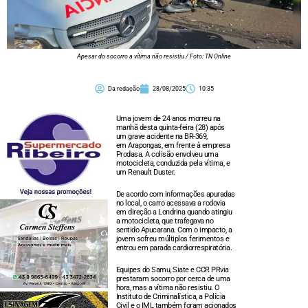
Apesar do socorro a vítima não resistiu / Foto: TN Online
Da redação
28/08/2025
10:35
Uma jovem de 24 anos morreu na
manhã desta quinta-feira (28) após
um grave acidente na BR-369,
em Arapongas, em frente à empresa
Prodasa. A colisão envolveu uma
motocicleta, conduzida pela vítima, e
um Renault Duster.
De acordo com informações apuradas
no local, o carro acessava a rodovia
em direção a Londrina quando atingiu
a motocicleta, que trafegava no
sentido Apucarana. Com o impacto, a
jovem sofreu múltiplos ferimentos e
entrou em parada cardiorrespiratória.
Equipes do Samu, Siate e CCR PRvia
prestaram socorro por cerca de uma
hora, mas a vítima não resistiu. O
Instituto de Criminalística, a Polícia
Civil e o IML também foram acionados