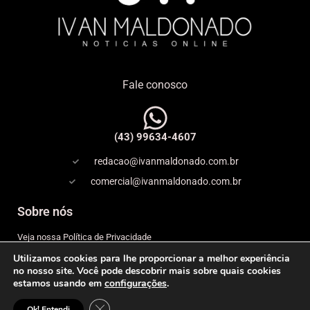
Fale conosco
(43) 99634-4607
redacao@ivanmaldonado.com.br
comercial@ivanmaldonado.com.br
Sobre nós
Veja nossa Política de Privacidade
Utilizamos cookies para lhe proporcionar a melhor experiência
Copyright
no nosso site. Você pode descobrir mais sobre quais cookies
estamos usando em
configurações
.
Expediente
Close GDPR Cookie Banner
© 2026 IVAN MALDONADO – NOTÍCIAS ONLINE– Todos os
Ok! Entendi