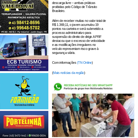
descarga livre – ambas práticas
proibidas pelo Código de Trânsito
Brasileiro.
Além de receber multas no valor total de
R$ 1.369,11, o jovem acumulou 19
pontos na carteira e será submetido a
processo administrativo para
suspensão do direito de dirigir. A PRF
destacou que o excesso de velocidade
e as modificações irregulares no
veículo representam risco grave à
segurança viária.
Com informações
(TN Online
)
(
Mais notícias da região
)
LEIA TAMBÉM: