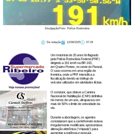
Divulgação/Foto: Polícia Rodoviária
Da redação
12/09/2025
07:29
Um motorista de 20 anos foi flagrado
pela Polícia Rodoviária Federal (PRF)
dirigindo a 191 km/h na BR-163,
em Quatro Pontes, no oeste do Paraná.
O caso ocorreu em uma região de
fronteira, onde a PRF intensifica a
fiscalização devido ao tráfego de
veículos utilizados em atividades ilícitas.
O condutor, que obteve a Carteira
Nacional de Habilitação (CNH) definitiva
há menos de um ano, ultrapassou em
mais de 50% o limite de velocidade da
via.
Durante a abordagem, os agentes
constataram que a caminhonete estava
irregularmente modificada: apresentava
alteração eletrônica (“chipada”) para
aumentar a potência e possuía