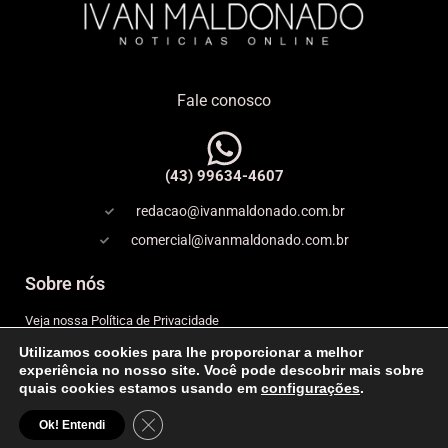
Fale conosco
(43) 99634-4607
redacao@ivanmaldonado.com.br
comercial@ivanmaldonado.com.br
Sobre nós
Veja nossa Política de Privacidade
Utilizamos cookies para lhe proporcionar a melhor
Copyright
experiência no nosso site. Você pode descobrir mais sobre
quais cookies estamos usando em
configurações
.
Expediente
Close GDPR Cookie Banner
© 2026 IVAN MALDONADO – NOTÍCIAS ONLINE– Todos os
Ok! Entendi
direitos reservados