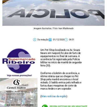
Imagem Ilustrativa / Foto: Ivan Maldonado
Da redação
01/12/2020
06:51
Um Pet Shop localizado na Av. Souza
Naves em Ivaiporã foi alvo de furto de
equipamentos no final de semana. A
ocorrência foi registrada pela Polícia
Militar no início da manhã de segunda-
feira (30).
Conforme o boletim de ocorrência, a
vítima relatou que ao chegar no Pet
Shop pela manhã encontrou o local
violado. O ladrão entrou pelo telhado e
furtou duas maquinas de corte da
marca Andes e um soprador.
(
Mais notícias da região
)